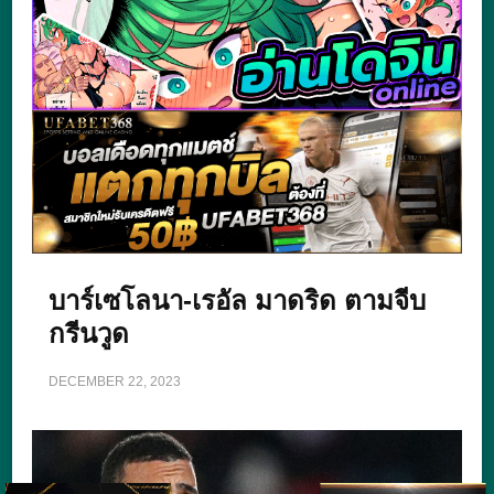
บาร์เซโลนา-เรอัล มาดริด ตามจีบ
กรีนวูด
DECEMBER 22, 2023