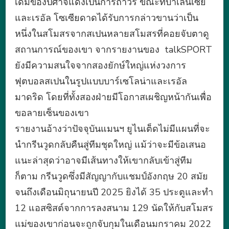
เดมี่ของปีศาจแดงเป็นการถาวร ขณะที่บาเลนเซีย
และเรอัล โซเซียดาดได้รับการกล่าวขานว่าเป็น
หนึ่งในสโมสรจากสเปนหลายสโมสรที่คอยจับตาดู
สถานการณ์ของเขา จากรายงานของ talkSPORT
ยังมีความสนใจจากสองยักษ์ใหญ่แห่งวงการ
ฟุตบอลสเปนในรูปแบบบาร์เซโลน่าและเรอัล
มาดริด โดยที่ทั้งสองฝ่ายมีโอกาสเผชิญหน้ากันเพื่อ
ขอลายเซ็นของเขา
รายงานอ้างว่าปัจจุบันแมนฯ ยูไนเต็ดไม่มีแผนที่จะ
นำกรีนวูดกลับคืนสู่ทีมชุดใหญ่ แม้ว่าจะมีข้อเสนอ
แนะล่าสุดว่าอาจมีเส้นทางให้เขากลับเข้าสู่ทีม
ก็ตาม กรีนวูดซึ่งมีสัญญากับแชมป์อังกฤษ 20 สมัย
จนถึงเดือนมิถุนายนปี 2025 ยิงได้ 35 ประตูและทำ
12 แอสซิสต์จากการลงสนาม 129 นัดให้กับสโมสร
แม่ของเขาก่อนจะถูกจับกุมในเดือนมกราคม 2022