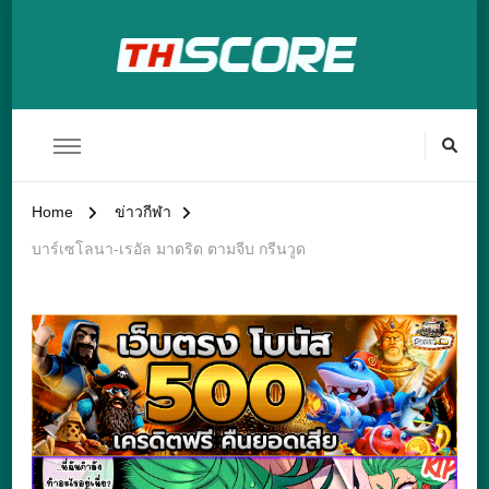
ดูผลบอล Thscore55 อัพเดตผลบอล
ผลบอลสด THSCORE บ้านผลบอล 888 ดูผลบอลล่าสุด ผลบาสสด
thscore mobi เรตบอล
ล่าสุด ดูผลบอล ผลบาส Thscorevip
สรุปผลบอลมื่อคืนทุกลีก
Home
ข่าวกีฬา
บาร์เซโลนา-เรอัล มาดริด ตามจีบ กรีนวูด