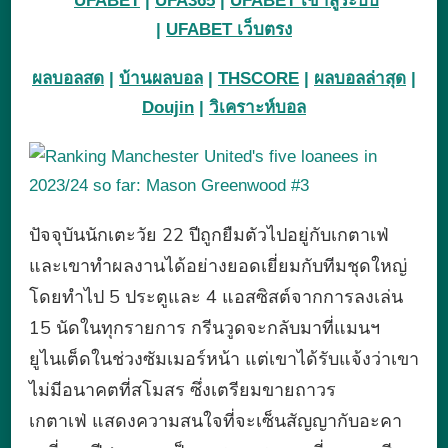
UFABET
|
UFA365
|
UFABET เข้าสู่ระบบ
|
UFABET เว็บตรง
ผลบอลสด
|
บ้านผลบอล
|
THSCORE
|
ผลบอลล่าสุด
|
Doujin
|
วิเคราะห์บอล
ปัจจุบันนักเตะวัย 22 ปีถูกยืมตัวไปอยู่กับเกตาเฟ่
และเขาทำผลงานได้อย่างยอดเยี่ยมกับทีมชุดใหญ่
โดยทำไป 5 ประตูและ 4 แอสซิสต์จากการลงเล่น
15 นัดในทุกรายการ กรีนวูดจะกลับมาที่แมนฯ
ยูไนเต็ดในช่วงซัมเมอร์หน้า แต่เขาได้รับแจ้งว่าเขา
ไม่มีอนาคตที่สโมสร ซึ่งเตรียมขายถาวร
เกตาเฟ่ แสดงความสนใจที่จะเซ็นสัญญากับอะคา