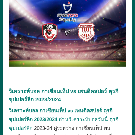
วิเคราะห์บอล กาเซียนเท็ป vs เพนดิคสปอร์ ตุรกี
ซุปเปอร์ลีก 2023/2024
วิเคราะห์บอล
กาเซียนเท็ป vs เพนดิคสปอร์ ตุรกี
ซุปเปอร์ลีก 2023/2024
อ่านวิเคราะห์บอลวันนี้ ตุรกี
ซุปเปอร์ลีก
2023-24 คู่ระหว่าง กาเซียนเท็ป พบ