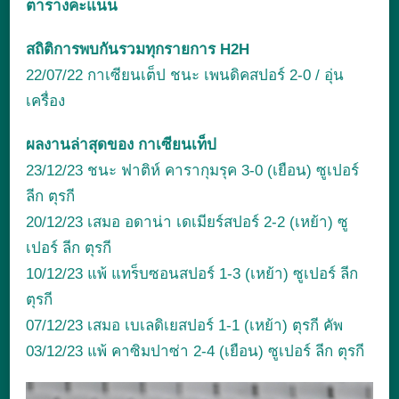
ตารางคะแนน
สถิติการพบกันรวมทุกรายการ H2H
22/07/22 กาเซียนเต็ป ชนะ เพนดิคสปอร์ 2-0 / อุ่น
เครื่อง
ผลงานล่าสุดของ กาเซียนเท็ป
23/12/23 ชนะ ฟาติห์ คารากุมรุค 3-0 (เยือน) ซูเปอร์
ลีก ตุรกี
20/12/23 เสมอ อดาน่า เดเมียร์สปอร์ 2-2 (เหย้า) ซู
เปอร์ ลีก ตุรกี
10/12/23 แพ้ แทร็บซอนสปอร์ 1-3 (เหย้า) ซูเปอร์ ลีก
ตุรกี
07/12/23 เสมอ เบเลดิเยสปอร์ 1-1 (เหย้า) ตุรกี คัพ
03/12/23 แพ้ คาซิมปาซ่า 2-4 (เยือน) ซูเปอร์ ลีก ตุรกี