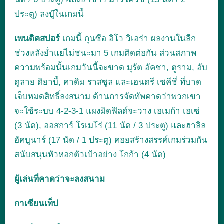
ประตู) ลงบู๊ในเกมนี้
เพนดิคสปอร์
เกมนี้ กุนซือ อิโว วิเอร่า ผลงานในลีก
ช่วงหลังย่ำแย่ไม่ชนะมา 5 เกมติดต่อกัน ส่วนสภาพ
ความพร้อมนั้นเกมวันนี้จะขาด มุรัต อัคชา, ตูราม, อับ
ดูลาย ดิยาบี้, คาดิม ราสซูล และเอนดรี เชคีชี่ ที่บาด
เจ็บหมดสิทธิ์ลงสนาม ด้านการจัดทัพคาดว่าพวกเขา
จะใช้ระบบ 4-2-3-1 แผงมิดฟิลด์จะวาง เอเมก้า เอเซ่
(3 นัด), ออสการ์ โรเมโร่ (11 นัด / 3 ประตู) และฮาลิล
อัคบูนาร์ (17 นัด / 1 ประตู) คอยสร้างสรรค์เกมร่วมกัน
สนับสนุนหัวหอกตัวเป้าอย่าง โกก้า (4 นัด)
ผู้เล่นที่คาดว่าจะลงสนาม
กาเซียนเท็ป