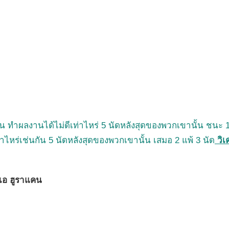
น ทำผลงานได้ไม่ดีเท่าไหร่ 5 นัดหลังสุดของพวกเขานั้น ชนะ 
าไหร่เช่นกัน 5 นัดหลังสุดของพวกเขานั้น เสมอ 2 แพ้ 3
นัด
วิเ
ีเอ ฮูราแคน