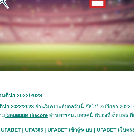
เจนติน่า 2022/2023
ติน่า 2022/2023
อ่านวิเคราะห์บอลวันนี้ กัลโช่ เซเรียอา 2022-
นาม
ผลบอลสด thscore
อ่านทรรศนะบอลคู่นี้ ฟันธงทีเด็ดบอล ทีเ
UFABET
|
UFA365
|
UFABET เข้าสู่ระบบ
|
UFABET เว็บตร