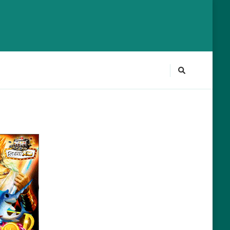
p สรุปผลบอลมื่อคืนทุกลีก