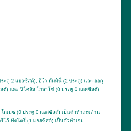
 2 แอสซิสต์), อิโว มัมมินี่ (2 ประตู) และ ออกุ
สต์) และ นิโคลัส โกลาโซ่ (0 ประตู 0 แอสซิสต์)
 โกเมซ (0 ประตู 0 แอสซิสต์) เป็นตัวทำเกมด้าน
ิโก้ ฟัตโตรี่ (1 แอสซิสต์) เป็นตัวทำเกม