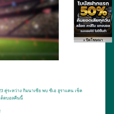
x ปิดโฆษณา
23 คู่ระหว่าง กิมนาเซีย พบ ซีเอ ฮูราแคน เช็ค
ด็ดบอลคืนนี้
ง