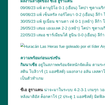
ผลงานล่าสุดของ ซีเอ ฮูราแคน
09/06/23 แพ้ ดานูบิโอ 0-1 (เยือน) โคปา ซูดาเมริ
04/06/23 แพ้ เซ็นทรัล กอร์โดบา 0-2 (เยือน) ลีก้า
30/05/23 แพ้ ยูเนี่ยน ซานตา เฟ่ 0-1 (เหย้า) ลีก้า 
26/05/23 เสมอ เอเมเลค 2-2 (เหย้า) โคปา ซูดาเมร
22/05/23 เสมอ ซาร์เมียนโต้ ฮูนิน 0-0 (เยือน) ลีก้
ความพร้อมก่อนแข่งขัน
กิมนาเซีย
อยู่ในสภาพพร้อมจัดหนักจัดเต็ม ตามระบบ
สติน โบลิวาร์ (1 แอสซิสต์) แผงกลาง อลัน เลสคาโน
เป็นตัวทำเกม
ซีเอ ฮูราแคน
น่าจะมาในระบบ 4-2-3-1 เกมรุก วอล
หลังมาติอัส ค็อกคาโร่ (2 ประตู 1 แอสซิสต์) มิดฟิ