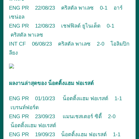
ENG PR 22/08/23 คริสตัล พาเลซ 0-1 อาร์
เซน่อล
ENG PR 12/08/23 เชฟฟิลด์ ยูไนเต็ด 0-1
คริสตัล พาเลซ
INT CF 06/08/23 คริสตัล พาเลซ 2-0 โอลิมปิก
ลียง
ผลงานล่าสุดของ น็อตติ้งแฮม ฟอเรสต์
ENG PR 01/10/23 น็อตติ้งแฮม ฟอเรสต์ 1-1
เบรนท์ฟอร์ด
ENG PR 23/09/23 แมนเชสเตอร์ ซิตี้ 2-0
น็อตติ้งแฮม ฟอเรสต์
ENG PR 19/09/23 น็อตติ้งแฮม ฟอเรสต์ 1-1