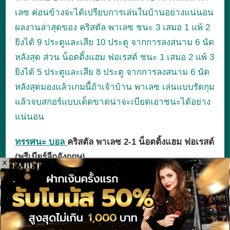
เลซ ค่อนข้างจะได้เปรียบการเล่นในบ้านอย่างแน่นอน
ผลงานล่าสุดของ คริสตัล พาเลซ ชนะ 3 เสมอ 1 แพ้ 2
ยิงได้ 9 ประตูและเสีย 10 ประตู จากการลงสนาม 6 นัด
หลังสุด ส่วน น็อตติ้งแฮม ฟอเรสต์ ชนะ 1 เสมอ 2 แพ้ 3
ยิงได้ 5 ประตูและเสีย 8 ประตู จากการลงสนาม 6 นัด
หลังสุดมองแล้วเกมนี้ถ้าเจ้าบ้าน พาเลซ เล่นแบบรัดกุม
แล้วจบสกอร์แบบเด็ดขาดน่าจะเบียดเอาชนะได้อย่าง
แน่นอน
ทรรศนะ บอล
คริสตัล พาเลซ 2-1 น็อตติ้งแฮม ฟอเรสต์
(พรีเมียร์ลีกอังกฤษ)
X
ความมั่นใจ : 89%
เรทเปิดราคา:
คริสตัล พาเลซ
ต่อ 0/0.5