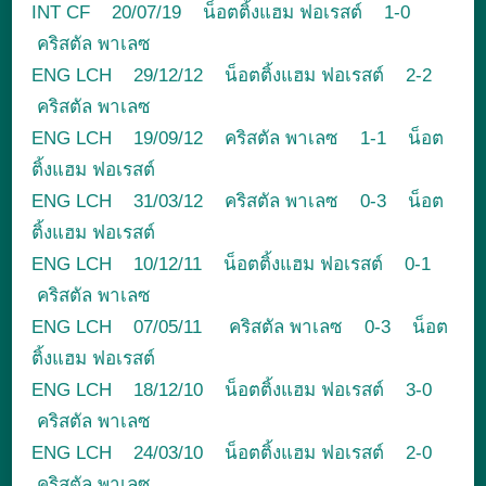
INT CF 20/07/19 น็อตติ้งแฮม ฟอเรสต์ 1-0
คริสตัล พาเลซ
ENG LCH 29/12/12 น็อตติ้งแฮม ฟอเรสต์ 2-2
คริสตัล พาเลซ
ENG LCH 19/09/12 คริสตัล พาเลซ 1-1 น็อต
ติ้งแฮม ฟอเรสต์
ENG LCH 31/03/12 คริสตัล พาเลซ 0-3 น็อต
ติ้งแฮม ฟอเรสต์
ENG LCH 10/12/11 น็อตติ้งแฮม ฟอเรสต์ 0-1
คริสตัล พาเลซ
ENG LCH 07/05/11 คริสตัล พาเลซ 0-3 น็อต
ติ้งแฮม ฟอเรสต์
ENG LCH 18/12/10 น็อตติ้งแฮม ฟอเรสต์ 3-0
คริสตัล พาเลซ
ENG LCH 24/03/10 น็อตติ้งแฮม ฟอเรสต์ 2-0
คริสตัล พาเลซ