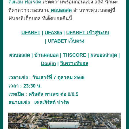
ติ้งแฮม ฟอเรสต์
เช็คความพร้อมก่อนแข่ง สถิติ นักเตะ
ที่คาดว่าจะลงสนาม
ผลบอลสด
อ่านทรรศนะบอลคู่นี้
ฟันธงทีเด็ดบอล ทีเด็ดบอลคืนนี้
UFABET
|
UFA365
|
UFABET เข้าสู่ระบบ
|
UFABET เว็บตรง
ผลบอลสด
|
บ้านผลบอล
|
THSCORE
|
ผลบอลล่าสุด
|
Doujin
|
วิเคราะห์บอล
เวลาแข่ง : วันเสาร์ที่ 7 ตุลาคม 2566
เวลา : 23:30 น.
เรทเปิด : คริสตัล พาเลซ ต่อ 0/0.5
สนามแข่ง : เซลเฮิร์สต์ ปาร์ค