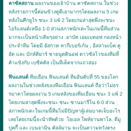
คาซัคสถาน
ผลงานของเจ้าบ้าน คาซัคสถาน ในช่วง
หลังรายการนี้ค่อนข้างดูดีเอามากๆโดยผลงาน 5 เกม
หลังในศึกยูโร ชนะ 3 แพ้ 2 โดยเกมล่าสุดพึ่งจะชนะ
ไอร์แลนด์เหนือ 1-0 ส่วนสภาพนักเตะในเกมนี้ทีมส่วน
มากจะเป็นหน้าเดิมๆอย่าง อาบัต เอมเบตอฟ กองหน้า
ประจำทีม โดยมี อัสกาต ทากีเบอร์เก้น , อิสลามเบ็ค คู
อัต และ บักห์ติยาร์ ซายนูตดินอฟ ดาวซัลโวของทีมที่
ค้าแข้งกับ เบซิคตัส เป็นทีเด็ดจากแถวสอง
ฟินแลนด์
ทีมเยือน ฟินแลนด์ ทีมอันดับที่ 55 ของโลก
ผลงานในช่วงหลังของทีมเยือน ฟินแลนด์ ถือว่าไม่ธร
รมาดาโดยผลงาน 5 เกมหลังของทีมเยือน ชนะ 3 แพ้ 2
โดยเกมล่าสุดพึ่งจะชนะ ชนะ ซานมารีโน่ 6-0 ส่วน
สภาพนักเตะในเกมนี้ทีมไม่มีปัญหาผู้เล่นบาดเจ็บอะไร
เลยโดยเกมนี้จะนำทัพด้วย โยเอล โพห์ยานพาโล, ตีมู
ปุคกี้ และ เบนจามิน คัลล์มาน จะเป็นความหวังตรง