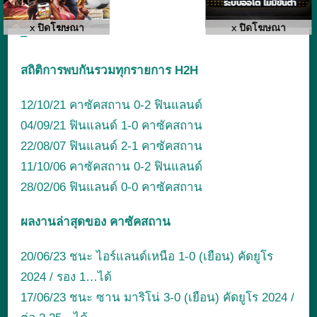
ตารางคะแนน
x ปิดโฆษณา
x ปิดโฆษณา
–
สถิติการพบกันรวมทุกรายการ H2H
12/10/21 คาซัคสถาน 0-2 ฟินแลนด์
04/09/21 ฟินแลนด์ 1-0 คาซัคสถาน
22/08/07 ฟินแลนด์ 2-1 คาซัคสถาน
11/10/06 คาซัคสถาน 0-2 ฟินแลนด์
28/02/06 ฟินแลนด์ 0-0 คาซัคสถาน
ผลงานล่าสุดของ คาซัคสถาน
20/06/23 ชนะ ไอร์แลนด์เหนือ 1-0 (เยือน) คัดยูโร
2024 / รอง 1…ได้
17/06/23 ชนะ ซาน มาริโน่ 3-0 (เยือน) คัดยูโร 2024 /