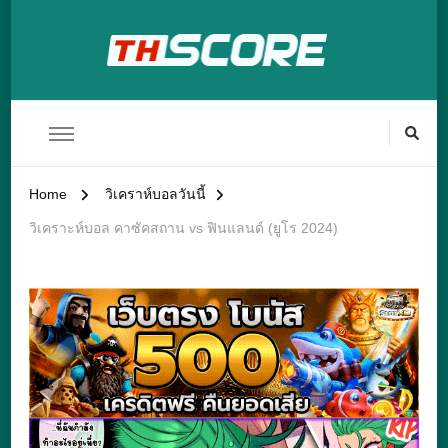
ดูผลบอล Thscore55 อัพเดตผลบอล
ผลบอลสด THSCORE บ้านผลบอล 888 ดูผลบอลล่าสุด ผลบาสสด
thscore mobi เรตบอล
ล่าสุด ดูผลบอล ผลบาส Thscorevip
สรุปผลบอลมื่อคืนทุกลีก
Home
วิเคราห์บอลวันนี้
วิเคราะห์บอล คาซัคสถาน vs ฟินแลนด์ (ยูโร 2024)