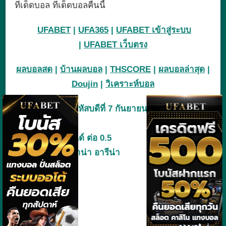
ทีเด็ดบอล ทีเด็ดบอลคืนนี้
UFABET
|
UFA365
|
UFABET เข้าสู่ระบบ
|
UFABET เว็บตรง
ผลบอลสด
|
บ้านผลบอล
|
THSCORE
|
ผลบอลล่าสุด
|
Doujin
|
วิเคราะห์บอล
เวลาแข่ง : วันพฤหัสบดีที่ 7 กันยายน 2566
เวลา : 21:00 น.
เรทเปิด : ฟินแลนด์ ต่อ 0.5
สนามแข่ง : อัสตาน่า อารีน่า