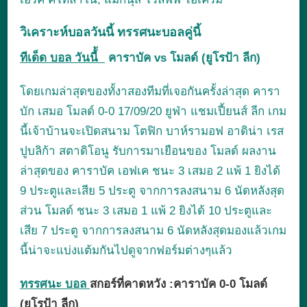
วิเคราะห์บอลวันนี้ ทรรศนะบอลคู่นี้
ทีเด็ด บอล วันนี้้
คาราบัค vs โมลด์ (ยูโรป้า ลีก)
โดยเกมล่าสุดของทั้งาสองทีมที่เจอกันครั้งล่าสุด คารา
บัก เสมอ โมลด์ 0-0 17/09/20 ยูฟ่า แชมเปี้ยนส์ ลีก เกม
นี้เจ้าบ้านจะเปิดสนาม โตฟิก บาห์รามอฟ อาดิน่า เรส
ปูบลิก้า สตาดิโอนู รับการมาเยือนของ โมลด์ ผลงาน
ล่าสุดของ คาราบัค เอฟเค ชนะ 3 เสมอ 2 แพ้ 1 ยิงได้
9 ประตูและเสีย 5 ประตู จากการลงสนาม 6 นัดหลังสุด
ส่วน โมลด์ ชนะ 3 เสมอ 1 แพ้ 2 ยิงได้ 10 ประตูและ
เสีย 7 ประตู จากการลงสนาม 6 นัดหลังสุดมองแล้วเกม
นี้น่าจะแบ่งแต้มกันไปดูจากฟอร์มต่างๆแล้ว
ทรรศนะ บอล
สกอร์ที่คาดหวัง :
คาราบัค 0-0 โมลด์
(ยูโรป้า ลีก)