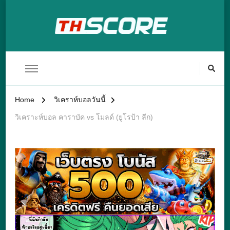
ดูผลบอล Thscore55 อัพเดตผลบอล
ผลบอลสด THSCORE บ้านผลบอล 888 ดูผลบอลล่าสุด ผลบาสสด
thscore mobi เรตบอล
ล่าสุด ดูผลบอล ผลบาส Thscorevip
สรุปผลบอลมื่อคืนทุกลีก
Home
วิเคราห์บอลวันนี้
วิเคราะห์บอล คาราบัค vs โมลด์ (ยูโรป้า ลีก)