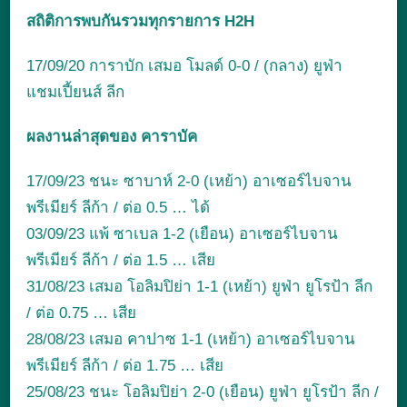
สถิติการพบกันรวมทุกรายการ H2H
17/09/20 การาบัก เสมอ โมลด์ 0-0 / (กลาง) ยูฟ่า
แชมเปี้ยนส์ ลีก
ผลงานล่าสุดของ คาราบัค
17/09/23 ชนะ ซาบาห์ 2-0 (เหย้า) อาเซอร์ไบจาน
พรีเมียร์ ลีก้า / ต่อ 0.5 … ได้
03/09/23 แพ้ ซาเบล 1-2 (เยือน) อาเซอร์ไบจาน
พรีเมียร์ ลีก้า / ต่อ 1.5 … เสีย
31/08/23 เสมอ โอลิมปิย่า 1-1 (เหย้า) ยูฟ่า ยูโรป้า ลีก
/ ต่อ 0.75 … เสีย
28/08/23 เสมอ คาปาซ 1-1 (เหย้า) อาเซอร์ไบจาน
พรีเมียร์ ลีก้า / ต่อ 1.75 … เสีย
25/08/23 ชนะ โอลิมปิย่า 2-0 (เยือน) ยูฟ่า ยูโรป้า ลีก /