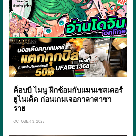
ค็อบบี ไมนู ฝึกซ้อมกับแมนเชสเตอร์
ยูไนเต็ด ก่อนเกมเจอกาลาตาซา
ราย
OCTOBER 3, 2023