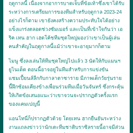
ฤดูกาลนี้ เนื่องจากอาการบาดเจ็บที่ข้อเท้าซึ่งเขาได้รับ
ระหว่างการเตรียมการของทีมสำหรับฤดูกาล 2023-24
อย่างไรก็ตาม เขายังคงสร้างความประทับใจได้อย่าง
แข็งแกร่งตลอดช่วงซัมเมอร์ และเป็นที่เข้าใจกันว่า เอ
ริค เทน ฮาก เฮดโค้ชทีมชุดใหญ่มองว่าเขาเป็นผู้เล่น
คนสำคัญในฤดูกาลนี้แม้ว่าเขาจะอายุมากก็ตาม
ไมนู ซึ่งลงเล่นให้ทีมชุดใหญ่ไปแล้ว 3 นัดให้กับแมนฯ
ยูไนเต็ด ตอนนี้อาจอยู่ในทีมสำหรับการแข่งขัน
แชมเปี้ยนส์ลีกกับกาลาตาซาราย มีภาพเด็กวัยรุ่นราย
นี้ฝึกซ้อมเคียงข้างเพื่อนร่วมทีมเมื่อวันจันทร์ ซึ่งกระตุ้น
ให้เกิดข้อเสนอแนะว่าเขาจวนจะปรากฏตัวครั้งแรก
ของแคมเปญนี้
แอนโทนี่ก็ปรากฏตัวด้วย โดยเทน ฮากยืนยันระหว่าง
งานแถลงข่าวว่านักเตะทีมชาติบราซิลรายนี้อาจมีส่วน