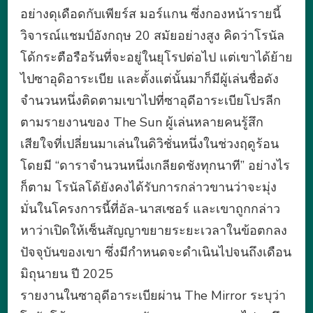
อย่างดุเดือดกับเพียร์ส มอร์แกน ซึ่งกองหน้ารายนี้
วิจารณ์แชมป์อังกฤษ 20 สมัยอย่างสูง คิดว่าโรนัล
โด้กระตือรือร้นที่จะอยู่ในยุโรปต่อไป แต่เขาได้ย้าย
ไปซาอุดิอาระเบีย และตั้งแต่นั้นมาก็มีผู้เล่นชื่อดัง
จำนวนหนึ่งติดตามเขาไปที่ซาอุดีอาระเบียโปรลีก
ตามรายงานของ The Sun ผู้เล่นหลายคนรู้สึก
เสียใจที่เปลี่ยนมาเล่นในดิวิชั่นหนึ่งในช่วงฤดูร้อน
โดยมี “ดาราจำนวนหนึ่งเกลียดชังทุกนาที” อย่างไร
ก็ตาม โรนัลโด้ยังคงได้รับการกล่าวขานว่าจะมุ่ง
มั่นในโครงการนี้ที่อัล-นาสเซอร์ และเขาถูกกล่าว
หาว่าเปิดให้เซ็นสัญญาขยายระยะเวลาในข้อตกลง
ปัจจุบันของเขา ซึ่งมีกำหนดจะดำเนินไปจนถึงเดือน
มิถุนายน ปี 2025
รายงานในซาอุดีอาระเบียผ่าน The Mirror ระบุว่า