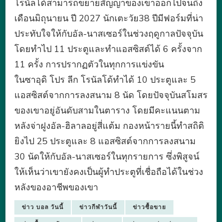
โรนัลโด้สามารถขยายสัญญาของเขาออกไปจนถึง
เดือนมิถุนายน ปี 2027 นักเตะวัย38 ปีมีฟอร์มที่น่า
ประทับใจให้กับอัล-นาสเซอร์ในช่วงฤดูกาลปัจจุบัน
โดยทำไป 11 ประตูและทำแอสซิสต์ได้ 6 ครั้งจาก
11 ครั้ง การปรากฏตัวในทุกการแข่งขัน
ในซาอุดิ โปร ลีก โรนัลโด้ทำได้ 10 ประตูและ 5
แอสซิสต์จากการลงสนาม 8 นัด โดยปัจจุบันสโมสร
ของเขาอยู่อันดับสามในตาราง โดยมีคะแนนตาม
หลังจ่าฝูงอัล-ฮิลาลอยู่สี่แต้ม กองหน้ารายนี้ทำสถิติ
ยิงไป 25 ประตูและ 8 แอสซิสต์จากการลงสนาม
30 นัดให้กับอัล-นาสเซอร์ในทุกรายการ ซึ่งพิสูจน์
ให้เห็นว่าเขายังคงเป็นผู้ทำประตูที่เชื่อถือได้ในช่วง
หลังของอาชีพของเขา
ข่าว บอล วันนี้
ข่าวกีฬาวันนี้
ข่าวซื้อขาย