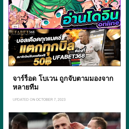
จาร์ร็อด โบเวน ถูกจับตามมองจาก
หลายทีม
UPDATED ON
OCTOBER 7, 2023