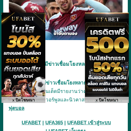
จาร์ร็อด โบเวน มีข่าวเชื่อมโยงหลายทีม ในตลาด
มกราคม
จาร์ร็อด โบเวน มีข่าวเชื่อมโยงหลายทีม
จาร์ร็อด โบ
เว่นปีกสต์แฮม ยูไนเต็ดมีรายงานว่าตกเป็นเป้าหมาย
การย้ายทีมของลิเวอร์พูลและนิวคาสเซิ่ล ยูไนเต็ด
ข่าว
x ปิดโฆษณา
x ปิดโฆษณา
ฟุตบอล
UFABET
|
UFA365
|
UFABET เข้าสู่ระบบ