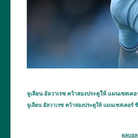
จูเลียน อัลวาเรซ คว้าสองประตูให้ แมนเชสเตอร์ 
จูเลียน อัลวาเรซ คว้าสองประตูให้ แมนเชสเตอร์ ซิต
ผลบอล