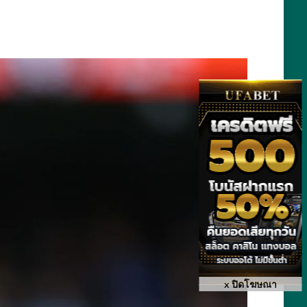
x ปิดโฆษณา