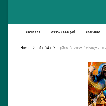
ดูผลบอล Thscore55 อัพเดตผล
ผลบอลสด THSCORE บ้านผลบอล 888 ดูผลบอลล่าสุด ผลบา
ผลบอลสด
ตารางบอลพรุ่งนี้
ผลบาสสด
Home
ข่าวกีฬา
จูเลียน อัลวาเรซ ยิงประตูช่วย แมน