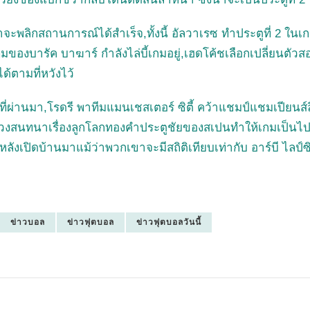
จะพลิกสถานการณ์ได้สำเร็จ,ทั้งนี้ อัลวาเรซ ทำประตูที่ 2 ในเ
ีมของบารัค บาฆาร์ กำลังไล่บี้เกมอยู่,เฮดโค้ชเลือกเปลี่ยนตัวส
้ตามที่หวังไว้
ลที่ผ่านมา,โรดรี พาทีมแมนเชสเตอร์ ซิตี้ คว้าแชมป์แชมเปียน
ู่ในวงสนทนาเรื่องลูกโลกทองคำประตูชัยของสเปนทำให้เกมเป็นไปอ
ังเปิดบ้านมาแม้ว่าพวกเขาจะมีสถิติเทียบเท่ากับ อาร์บี ไลป์ซิก
ข่าวบอล
ข่าวฟุตบอล
ข่าวฟุตบอลวันนี้