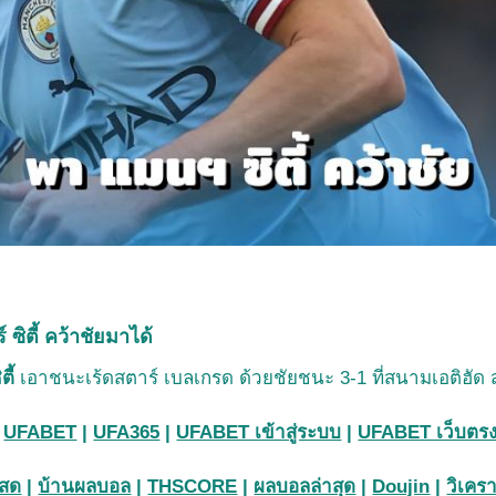
ซิตี้
คว้าชัยมาได้
ี้
เอาชนะเร้ดสตาร์ เบลเกรด ด้วยชัยชนะ 3-1 ที่สนามเอติฮัด สเ
UFABET
|
UFA365
|
UFABET เข้าสู่ระบบ
|
UFABET เว็บตร
สด
|
บ้านผลบอล
|
THSCORE
|
ผลบอลล่าสุด
|
Doujin
|
วิเคร