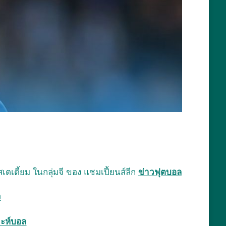
ตเดี้ยม ในกลุ่มจี ของ แชมเปี้ยนส์ลีก
ข่าวฟุตบอล
ง
าะห์บอล