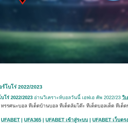
ตอร์โบโร่ 2022/2023
์โบโร่ 2022/2023
อ่านวิเคราะห์บอลวันนี้ เอฟเอ คัพ 2022/23
วิ
ง
ทรรศนะ
บอล
ทีเด็ดบ้านบอล
ทีเด็ดล้มโต๊ะ
ทีเด็ดบอลเต็ด
ทีเด็
UFABET
|
UFA365
|
UFABET เข้าสู่ระบบ
|
UFABET เว็บตร