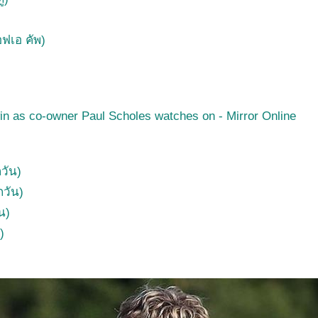
อฟเอ คัพ)
กวัน)
กวัน)
น)
)