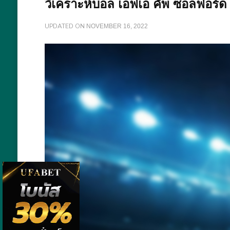
วิเคราะห์บอล เอฟเอ คัพ ซอลฟอร์ด ซ
UPDATED ON
NOVEMBER 16, 2022