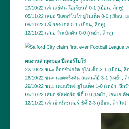
29/10/22 แพ้ เลย์ตัน โอเรียนท์ 0-1 (เยือน, ลีกทู)
05/11/22 เสมอ ปีเตอร์โบโร่ ยูไนเต็ด 0-0 (เยือน, เ
09/11/22 แพ้ รอชเดล 0-1 (เยือน, ลีกทู)
12/11/22 เสมอ วิมเบิลดัน 0-0 (เหย้า, ลีกทู)
ผลงานล่าสุดของ ปีเตอร์โบโร่
22/10/22 ชนะ อ็อกซ์ฟอร์ด ยูไนเต็ด 2-1 (เยือน, ลี
26/10/22 ชนะ แอคคริงตัน สแตนลี่ย์ 3-1 (เหย้า, ลี
29/10/22 ชนะ เคมบริดจ์ ยูไนเต็ด 1-0 (เหย้า, ลีกวั
05/11/22 เสมอ ซัลฟอร์ด ซิตี้ 0-0 (เหย้า, เอฟเอ คัพ
12/11/22 แพ้ เอ็กซ์เซเตอร์ ซิตี้ 2-3 (เยือน, ลีกวัน)