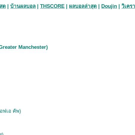
สด
|
บ้านผลบอล
|
THSCORE
|
ผลบอลล่าสุด
|
Doujin
|
วิเคร
Greater Manchester)
เอฟเอ คัพ)
ู)