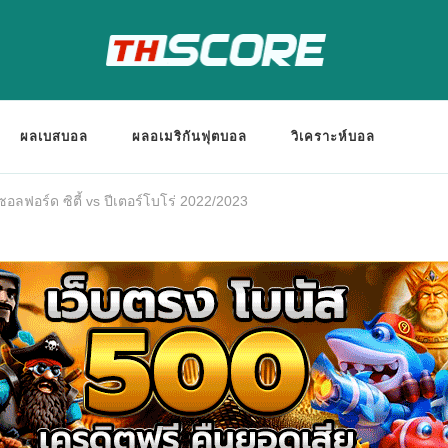
บอลล่าสุด ดูผลบอล ผลบาส Thscorevi
สสด thscore mobi เรตบอล
ผลเบสบอล
ผลอเมริกันฟุตบอล
วิเคราะห์บอล
ซอลฟอร์ด ซิตี้ vs ปีเตอร์โบโร่ 2022/2023