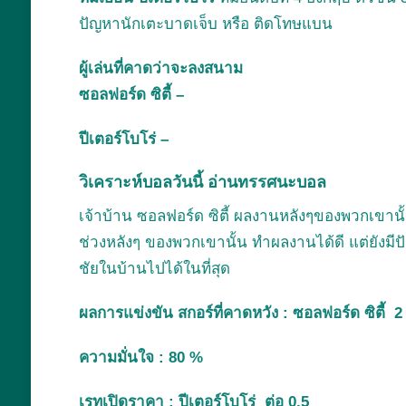
ปัญหานักเตะบาดเจ็บ หรือ ติดโทษแบน
ผู้เล่นที่คาดว่าจะลงสนาม
ซอลฟอร์ด ซิตี้ –
ปีเตอร์โบโร่ –
วิเคราะห์บอลวันนี้ อ่านทรรศนะบอล
เจ้าบ้าน ซอลฟอร์ด ซิตี้ ผลงานหลังๆของพวกเขานั้
ช่วงหลังๆ ของพวกเขานั้น ทำผลงานได้ดี แต่ยังมีปัญ
ชัยในบ้านไปได้ในที่สุด
ผลการแข่งขัน สกอร์ที่คาดหวัง : ซอลฟอร์ด ซิตี้ 2 
ความมั่นใจ : 80 %
เรทเปิดราคา : ปีเตอร์โบโร่ ต่อ 0.5