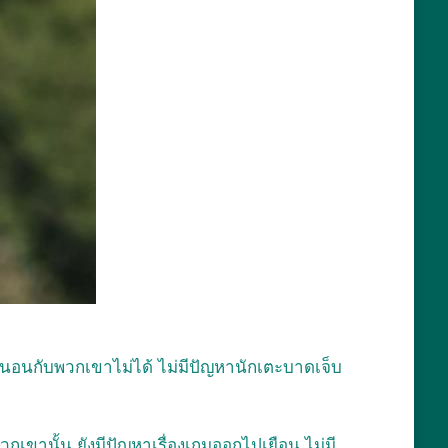
เอานอนกับพวกเขาไม่ได้ ไม่มีปัญหานักเตะบาดเจ็บ
วกเขานั้น ยังมีปัญหาเรื่องเกมออกไปเยือน ไม่มี