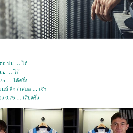
 ต่อ ปป … ได้
สมอ … ได้
75 … ได้ครึ่ง
ยนส์ ลีก / เสมอ … เจ๊า
อง 0.75 … เสียครึ่ง