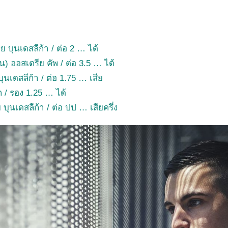
ย บุนเดสลีก้า / ต่อ 2 … ได้
น) ออสเตรีย คัพ / ต่อ 3.5 … ได้
ุนเดสลีก้า / ต่อ 1.75 … เสีย
ก / รอง 1.25 … ได้
ุนเดสลีก้า / ต่อ ปป … เสียครึ่ง