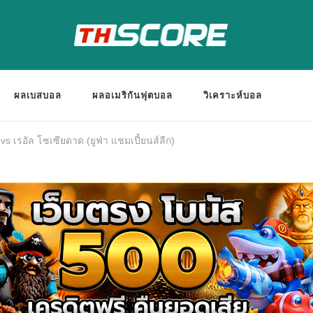
บอลล่าสุด ดูผลบอล ผลบาส Thscorevi
สสด thscore mobi เรตบอล
ผลเบสบอล
ผลอเมริกันฟุตบอล
วิเคราะห์บอล
vs เรอัล โซเซียดาด (ยูฟ่า แชมเปี้ยนส์ลีก)