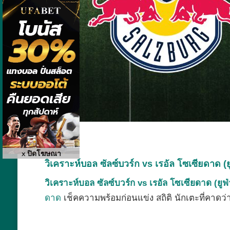
x ปิดโฆษณา
วิเคราะห์บอล ซัลซ์บวร์ก vs เรอัล โซเซียดาด (ยู
วิเคราะห์บอล ซัลซ์บวร์ก vs เรอัล โซเซียดาด (ยูฟ่
ดาด
เช็คความพร้อมก่อนแข่ง สถิติ นักเตะที่คาด