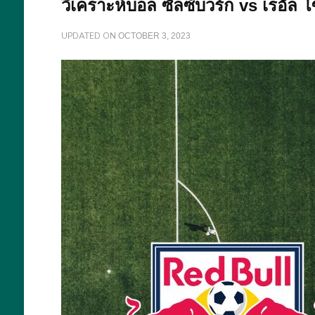
วิเคราะห์บอล ซัลซ์บวร์ก vs เรอัล โ
UPDATED ON
OCTOBER 3, 2023