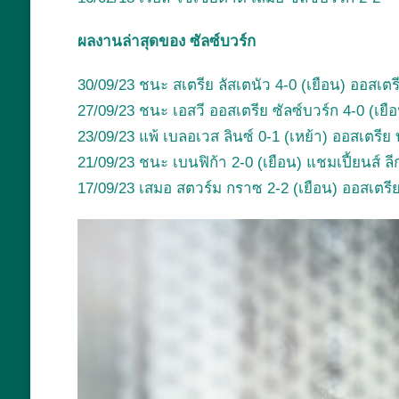
ผลงานล่าสุดของ ซัลซ์บวร์ก
30/09/23 ชนะ สเตรีย ลัสเตนัว 4-0 (เยือน) ออสเตรี
27/09/23 ชนะ เอสวี ออสเตรีย ซัลซ์บวร์ก 4-0 (เยือ
23/09/23 แพ้ เบลอเวส ลินซ์ 0-1 (เหย้า) ออสเตรีย บ
21/09/23 ชนะ เบนฟิก้า 2-0 (เยือน) แชมเปี้ยนส์ ลี
17/09/23 เสมอ สตวร์ม กราซ 2-2 (เยือน) ออสเตรีย บ