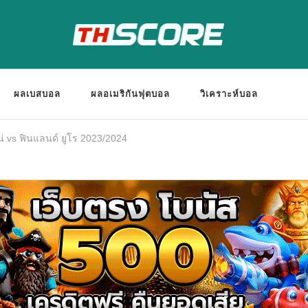
บอลล่าสุด ดูผลบอล ผลบาส Thscorevi
สสด thscore mobi เรตบอล
ผลเบสบอล
ผลอเมริกันฟุตบอล
วิเคราะห์บอล
่ vs ฟินแลนด์ ยูโร 2023/2024