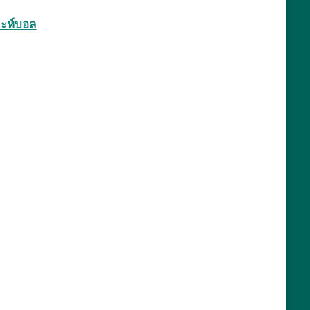
าะห์บอล