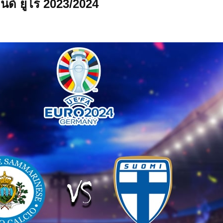
นด์ ยูโร 2023/2024