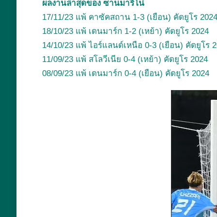
ผลงานล่าสุดของ ซานมารีโน่
17/11/23 แพ้ คาซัคสถาน 1-3 (เยือน) คัดยูโร 202
18/10/23 แพ้ เดนมาร์ก 1-2 (เหย้า) คัดยูโร 2024
14/10/23 แพ้ ไอร์แลนด์เหนือ 0-3 (เยือน) คัดยูโร 
11/09/23 แพ้ สโลวีเนีย 0-4 (เหย้า) คัดยูโร 2024
08/09/23 แพ้ เดนมาร์ก 0-4 (เยือน) คัดยูโร 2024