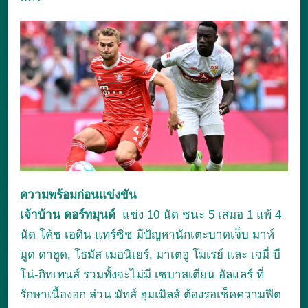
ความพร้อมก่อนแข่งขัน
เจ้าบ้าน ดอร์ทมุนด์
แข่ง 10 นัด ชนะ 5 เสมอ 1 แพ้ 4
นัด โค้ช เอดิน แทร์ซิช มีปัญหานักเตะบาดเจ็บ มาห์
มูด ดาฮูด, โธมัส เมอนิเยร์, มาเตอู โมเรย์ และ เจมี่ บี
โน่-กิทเทนส์ รวมทั้งจะไม่มี เซบาสเตียน อัลแลร์ ที่
รักษาเนื้องอก ส่วน มัทส์ ฮุมเมิลส์ ต้องรอเช็คความฟิต