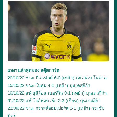
ผลงานล่าสุดของ สตุ๊ตการ์ต
20/10/22 ชนะ บีเลเฟลด์ 6-0 (เหย้า) เดเอฟเบ โพคาล
15/10/22 ชนะ โบคุ่ม 4-1 (เหย้า) บุนเดสลีก้า
10/10/22 แพ้ ยูนิโอน เบอร์ลิน 0-1 (เหย้า) บุนเดสลีก้า
01/10/22 เเพ้ โวล์ฟสบวร์ก 2-3 (เยือน) บุนเดสลีก้า
22/09/22 ชนะ กราสส์ฮอปเปอร์ส 2-1 (เหย้า) กระชับ
มิตร