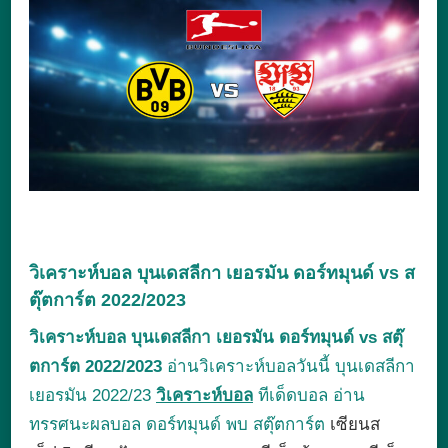
วิเคราะห์บอล บุนเดสลีกา เยอรมัน ดอร์ทมุนด์ vs ส
ตุ๊ตการ์ต 2022/2023
วิเคราะห์บอล บุนเดสลีกา เยอรมัน ดอร์ทมุนด์ vs สตุ๊
ตการ์ต 2022/2023
อ่านวิเคราะห์บอลวันนี้ บุนเดสลีกา
เยอรมัน 2022/23
วิเคราะห์บอล
ทีเด็ดบอล อ่าน
ทรรศนะผลบอล ดอร์ทมุนด์ พบ สตุ๊ตการ์ต
เซียนส