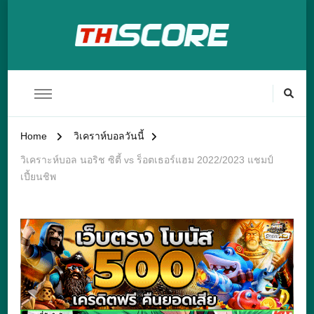
ดูผลบอล Thscore55 อัพเดตผลบอล
ผลบอลสด THSCORE บ้านผลบอล 888 ดูผลบอลล่าสุด ผลบาสสด
thscore mobi เรตบอล
ล่าสุด ดูผลบอล ผลบาส Thscorevip
สรุปผลบอลมื่อคืนทุกลีก
Home
วิเคราห์บอลวันนี้
วิเคราะห์บอล นอริช ซิตี้ vs ร็อตเธอร์แฮม 2022/2023 แชมป์
เปี้ยนชิพ