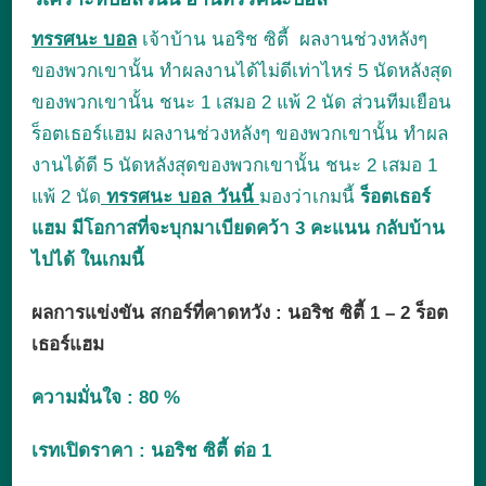
ทรรศนะ บอล
เจ้าบ้าน นอริช ซิตี้ ผลงานช่วงหลังๆ
ของพวกเขานั้น ทำผลงานได้ไม่ดีเท่าไหร่ 5 นัดหลังสุด
ของพวกเขานั้น ชนะ 1 เสมอ 2 แพ้ 2
นัด
ส่วนทีมเยือน
ร็อตเธอร์แฮม
ผลงานช่วงหลังๆ ของพวกเขานั้น ทำผล
งานได้ดี 5 นัดหลังสุดของพวกเขานั้น ชนะ 2 เสมอ 1
แพ้ 2
นัด
ทรรศนะ บอล วันนี้
มองว่าเกมนี้
ร็อตเธอร์
แฮม มีโอกาสที่จะบุกมาเบียดคว้า 3 คะแนน กลับบ้าน
ไปได้ ในเกมนี้
ผลการแข่งขัน สกอร์ที่คาดหวัง : นอริช ซิตี้ 1 – 2 ร็อต
เธอร์แฮม
ความมั่นใจ : 80 %
เรทเปิดราคา : นอริช ซิตี้ ต่อ 1