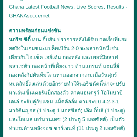
ความพร้อมก่อนแข่งขัน
นอริช ซิตี้
เบน กิ๊บสัน ปราการหลังได้รับบาดเจ็บที่แฮม
สตริงในเกมชนะแบล็คเบิร์น 2-0 จะพลาดนัดนี้เช่น
เดียวกับไอแซ็ค เฮย์เด้น กองหลัง และเพอร์มิสลาฟ
พลาเชต้า กองหน้าที่เดี้ยงยาว ด้านแกรนท์ แฮนลี่ย์
กองหลังกัปตันทีมโดนหามออกจากเกมเมื่อวันศุกร์
หมดสิทธิ์ลงเล่นด้วยอีกรายทำให้นอริชนัดนี้น่าจะปรับ
มาเล่นเซ็นเตอร์แบ็กสองตัว คาดแอนดรูว์ โอโมบาบิ
เดเล่ จะจับคู่กับแซม แม็คคัลลั่ม ตามระบบ 4-2-3-1
มาร์คินญอส (1 ประตู 1 แอสซิสต์) เลีม กิ๊บส์ (1 ประตู)
และโอเนล เอร์นานเดซ (2 ประตู 5 แอสซิสต์) เป็นตัว
ทำเกมด้านหลังจอช ซาร์เจนท์ (11 ประตู 2 แอสซิสต์)