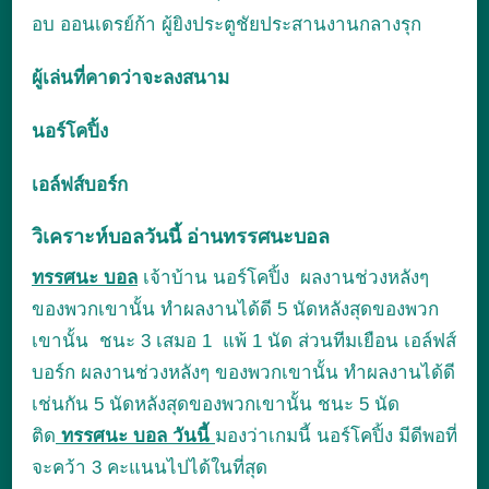
อบ ออนเดรย์ก้า ผู้ยิงประตูชัยประสานงานกลางรุก
ผู้เล่นที่คาดว่าจะลงสนาม
นอร์โคปิ้ง
เอล์ฟส์บอร์ก
วิเคราะห์บอลวันนี้ อ่านทรรศนะบอล
ทรรศนะ บอล
เจ้าบ้าน
นอร์โคปิ้ง
ผลงานช่วงหลังๆ
ของพวกเขานั้น ทำผลงานได้ดี 5 นัดหลังสุดของพวก
เขานั้น ชนะ 3 เสมอ 1 แพ้ 1
นัด
ส่วนทีมเยือน เอล์ฟส์
บอร์ก
ผลงานช่วงหลังๆ ของพวกเขานั้น ทำผลงานได้ดี
เช่นกัน 5 นัดหลังสุดของพวกเขานั้น ชนะ 5
นัด
ติด
ทรรศนะ บอล วันนี้
มองว่าเกมนี้ นอร์โคปิ้ง มีดีพอที่
จะคว้า 3 คะแนนไปได้ในที่สุด