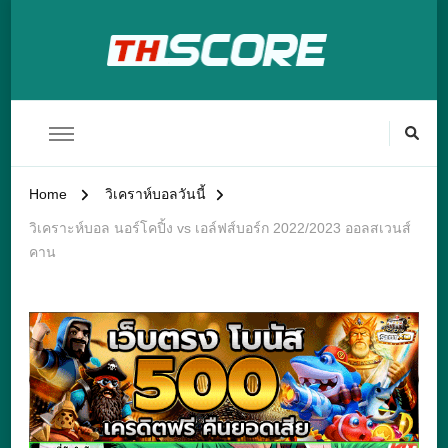
ดูผลบอล Thscore55 อัพเดตผลบอล
ผลบอลสด THSCORE บ้านผลบอล 888 ดูผลบอลล่าสุด ผลบาสสด
thscore mobi เรตบอล
ล่าสุด ดูผลบอล ผลบาส Thscorevip
สรุปผลบอลมื่อคืนทุกลีก
Home
วิเคราห์บอลวันนี้
วิเคราะห์บอล นอร์โคปิ้ง vs เอล์ฟส์บอร์ก 2022/2023 ออลสเวนส์
คาน