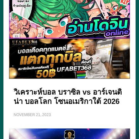
วิเคราะห์บอล บราซิล vs อาร์เจนติ
น่า บอลโลก โซนอเมริกาใต้ 2026
NOVEMBER 21, 2023