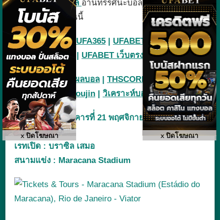
สนาม
บ้านผลบอล
อ่านทรรศนะบอลคู่นี้ ฟันธงทีเด็ด
บอล ทีเด็ดบอลคืนนี้
UFABET
|
UFA365
|
UFABET เข้าสู่ระบบ
|
UFABET เว็บตรง
ผลบอลสด
|
บ้านผลบอล
|
THSCORE
|
ผลบอลล่าสุด
|
Doujin
|
วิเคราะห์บอล
เวลาแข่ง : วันอังคารที่่ 21 พฤศจิกายน 2566
เวลา : 07:30 น.
x ปิดโฆษณา
x ปิดโฆษณา
เรทเปิด : บราซิล เสมอ
สนามแข่ง : Maracana Stadium