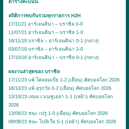
ตารางคะแนน
สถิติการพบกันรวมทุกรายการ H2H
17/11/21 อาร์เจนติน่า – บราซิล 0-0
11/07/21 อาร์เจนติน่า – บราซิล 1-0
16/11/19 บราซิล – อาร์เจนติน่า 0-1 (กลาง)
03/07/19 บราซิล – อาร์เจนติน่า 2-0
17/10/18 อาร์เจนติน่า – บราซิล 0-1 (กลาง)
ผลงานล่าสุดของ บราซิล
17/11/23 แพ้ โคลอมเบีย 1-2 (เยือน) คัดบอลโลก 2026
18/10/23 แพ้ อุรุกวัย 0-2 (เยือน) คัดบอลโลก 2026
13/10/23 เสมอ เวเนซูเอล่า 1-1 (เหย้า) คัดบอลโลก
2026
13/09/23 ชนะ เปรู 1-0 (เยือน) คัดบอลโลก 2026
09/09/23 ชนะ โบลิเวีย 5-1 (เหย้า) คัดบอลโลก 2026