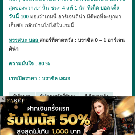
สุดของพวกเขานั้น ชนะ 4 แพ้ 1
นัด
ทีเด็ด บอล เต็ง
วันนี้ 100
มองว่าเกมนี้ อาร์เจนติน่า มีดีพอที่จะบุกมา
เก็บชัย กลับบ้านไปได้ในเกมนี้
ทรรศนะ บอล
สกอร์ที่คาดหวัง : บราซิล 0 – 1 อาร์เจน
ติน่า
ความมั่นใจ : 80 %
เรทเปิดราคา : บราซิล เสมอ
ทีเด็ดบอล
ทีเด็ดบอลวันนี้ฟันธง
ทีเด็ดบอลเต็ง
X
ทีเด็ดบ้านบอล
ทีเด็ดฟุตบอล
ทีเด็ดล้มโต๊ะ
วิเคราะห์บอลคืนนี้
เซียนสเต็ป