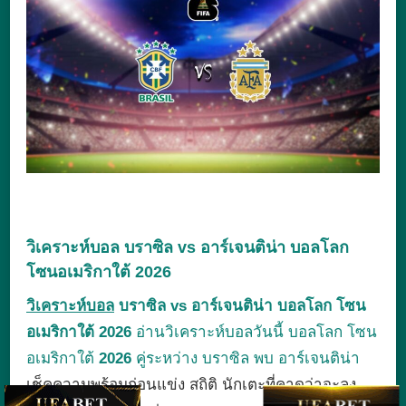
วิเคราะห์บอล บราซิล vs อาร์เจนติน่า บอลโลก
โซนอเมริกาใต้ 2026
วิเคราะห์บอล
บราซิล vs อาร์เจนติน่า บอลโลก โซน
อเมริกาใต้ 2026
อ่านวิเคราะห์บอลวันนี้ บอลโลก โซน
อเมริกาใต้
2026
คู่ระหว่าง บราซิล พบ อาร์เจนติน่า
เช็คความพร้อมก่อนแข่ง สถิติ นักเตะที่คาดว่าจะลง