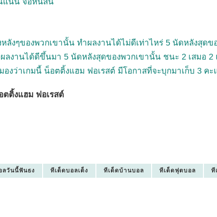
เบรนแนน จอห์นสัน
ลังๆของพวกเขานั้น ทำผลงานได้ไม่ดีเท่าไหร่ 5 นัดหลังสุดข
ผลงานได้ดีขึ้นมา 5 นัดหลังสุดของพวกเขานั้น ชนะ 2
เสมอ 2 
มองว่าเกมนี้ น็อตติ้งแฮม ฟอเรสต์ มีโอกาสที่จะบุกมาเก็บ 3 
็อตติ้งแฮม ฟอเรสต์
อลวันนี้ฟันธง
ทีเด็ดบอลเต็ง
ทีเด็ดบ้านบอล
ทีเด็ดฟุตบอล
ที