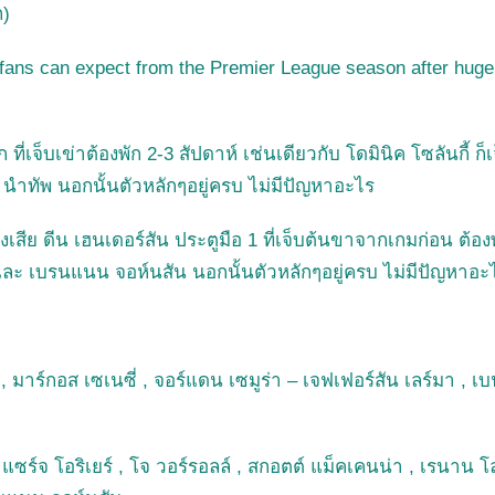
ก)
ส คุก ที่เจ็บเข่าต้องพัก 2-3 สัปดาห์ เช่นเดียวกับ โดมินิค โซลันกี
ร์ นำทัพ นอกนั้นตัวหลักๆอยู่ครบ ไม่มีปัญหาอะไร
ต้องเสีย ดีน เฮนเดอร์สัน ประตูมือ 1 ที่เจ็บต้นขาจากเกมก่อน ต
ส์ และ เบรนแนน จอห์นสัน
นอกนั้นตัวหลักๆอยู่ครบ ไม่มีปัญหาอะ
่ , มาร์กอส เซเนซี่ , จอร์แดน เซมูร่า – เจฟเฟอร์สัน เลร์มา , เบน
 แซร์จ โอริเยร์ , โจ วอร์รอลล์ , สกอตต์ แม็คเคนน่า , เรนาน โ