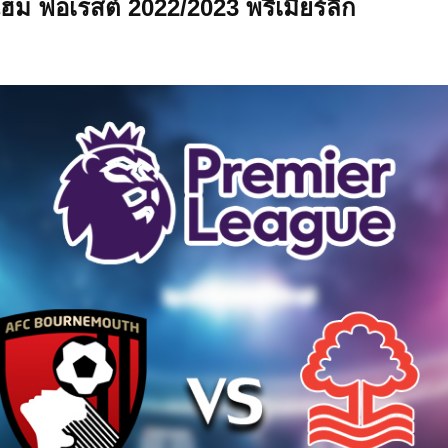
แฮม ฟอเรสต์ 2022/2023 พรีเมียร์ลีก