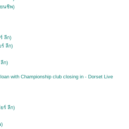
้ยนชิพ)
์ ลีก)
ร์ ลีก)
ลีก)
ยร์ ลีก)
พ)