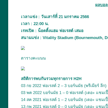
ผลบอล
เวลาแข่ง : วันเสาร์ที่่ 21 มกราคม 2566
เวลา : 22:00 น.
เรทเปิด : น็อตติ้งแฮม ฟอเรสต์ เสมอ
สนามแข่ง : Vitality Stadium (Bournemouth, D
ตารางคะแนน
สถิติการพบกันรวมทุกรายการ H2H
03 กย 2022 ฟอเรสต์ 2 – 3 บอร์นมัธ (พรีเมียร์ ลีก)
03 พค 2022 บอร์นมัธ 1 – 0 ฟอเรสต์ (เดอะ แชมเปี
14 สค 2021 ฟอเรสต์ 1 – 2 บอร์นมัธ (เดอะ แชมเปี
13 กพ 2021 ฟอเรสต์ 0 – 0 บอร์นมัธ (เดอะ แชมเปี