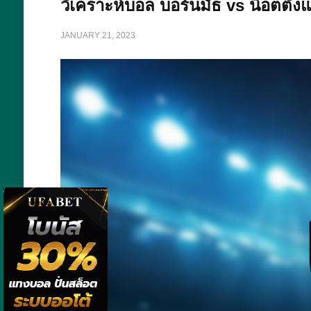
วิเคราะห์บอล บอร์นมัธ vs น็อตติ้ง
JANUARY 21, 2023