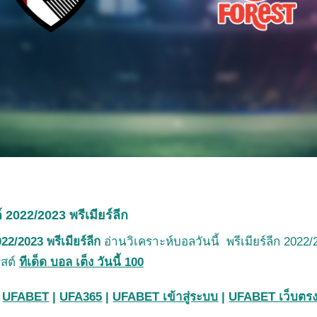
 2022/2023 พรีเมียร์ลีก
22/2023 พรีเมียร์ลีก
อ่านวิเคราะห์บอลวันนี้ พรีเมียร์ลีก 2022
รสต์
ทีเด็ด บอล เต็ง วันนี้ 100
UFABET
|
UFA365
|
UFABET เข้าสู่ระบบ
|
UFABET เว็บตร