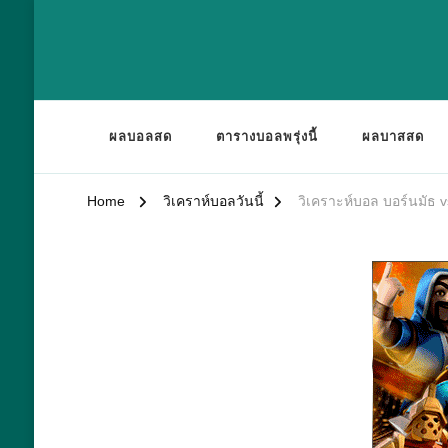
ดูผลบอล Thscore55 อัพเดตผล
ผลบอลสด THSCORE บ้านผลบอล 888 ดูผลบอลล่าสุด ผลบา
ผลบอลสด
ตารางบอลพรุ่งนี้
ผลบาสสด
Home
วิเคราห์บอลวันนี้
วิเคราะห์บอล บอร์นมัธ v