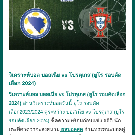
วิเคราะห์บอล บอสเนีย vs โปรตุเกส (ยูโร รอบคัด
เลือก 2024)
วิเคราะห์บอล บอสเนีย vs โปรตุเกส (ยูโร รอบคัดเลือก
2024)
อ่านวิเคราะห์บอลวันนี้ ยูโร รอบคัด
เลือก2023/2024 คู่ระหว่าง บอสเนีย vs โปรตุเกส (ยูโร
รอบคัดเลือก 2024)
ช็คความพร้อมก่อนแข่ง สถิติ นัก
เตะที่คาดว่าจะลงสนาม
ผลบอลสด
อ่านทรรศนะบอลคู่