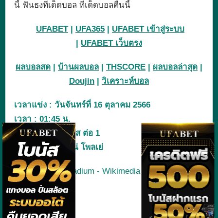
นี้ ฟันธงทีเด็ดบอล ทีเด็ดบอลคืนนี้
UFABET
|
UFA365
|
UFABET เข้าสู่ระบบ
|
UFABET เว็บตรง
ผลบอลสด
|
บ้านผลบอล
|
THSCORE
|
ผลบอลล่าสุด
|
Doujin
|
วิเคราะห์บอล
เวลาแข่ง : วันจันทร์ที่ 16 ตุลาคม 2566
เวลา : 01:45 น.
เรทเปิด : โปรตุเกส ต่อ 1
สนามแข่ง : บิลิโน่ โพลเย่
ตารางคะแนน