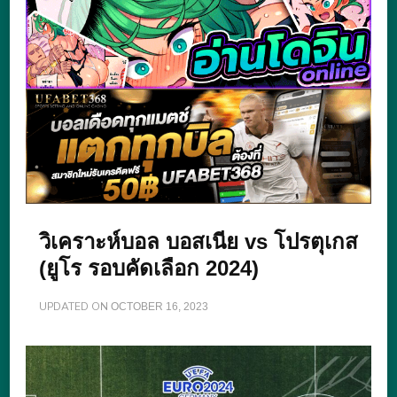
วิเคราะห์บอล บอสเนีย vs โปรตุเกส
(ยูโร รอบคัดเลือก 2024)
UPDATED ON
OCTOBER 16, 2023