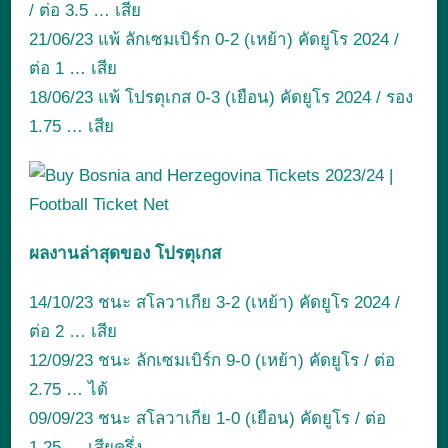
/ ต่อ 3.5 … เสีย
21/06/23 แพ้ ลักเซมเบิร์ก 0-2 (เหย้า) คัดยูโร 2024 /
ต่อ 1 … เสีย
18/06/23 แพ้ โปรตุเกส 0-3 (เยือน) คัดยูโร 2024 / รอง
1.75 … เสีย
ผลงานล่าสุดของ โปรตุเกส
14/10/23 ชนะ สโลวาเกีย 3-2 (เหย้า) คัดยูโร 2024 /
ต่อ 2 … เสีย
12/09/23 ชนะ ลักเซมเบิร์ก 9-0 (เหย้า) คัดยูโร / ต่อ
2.75 … ได้
09/09/23 ชนะ สโลวาเกีย 1-0 (เยือน) คัดยูโร / ต่อ
1.25 … เสียครึ่ง