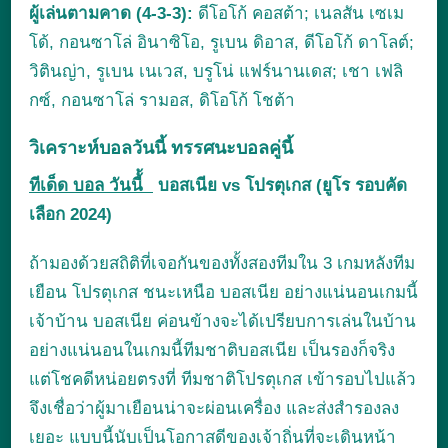
ผู้เล่นตามคาด (4-3-3):
ดีโอโก้ คอสต้า; เนลสัน เซเม
โด้, กอนซาโล่ อินาซิโอ, รูเบน ดิอาส, ดีโอโก้ ดาโลต์;
วิตินญ่า, รูเบน เนเวส, บรูโน่ แฟร์นานเดส; เชา เฟลิ
กซ์, กอนซาโล่ รามอส, ดิโอโก้ โชต้า
วิเคราะห์บอลวันนี้ ทรรศนะบอลคู่นี้
ทีเด็ด บอล วันนี้้
บอสเนีย vs โปรตุเกส (ยูโร รอบคัด
เลือก 2024)
ถ้ามองด้วยสถิติที่เจอกันของทั้งสองทีมใน 3 เกมหลังทีม
เยือน โปรตุเกส ชนะเหนือ บอสเนีย อย่างแน่นอนเกมนี้
เจ้าบ้าน บอสเนีย ค่อนข้างจะได้เปรียบการเล่นในบ้าน
อย่างแน่นอนในเกมนี้ทีมชาติบอสเนีย เป็นรองก็จริง
แต่โชคดีหน่อยตรงที่ ทีมชาติโปรตุเกส เข้ารอบไปแล้ว
จึงเชื่อว่าผู้มาเยือนน่าจะผ่อนเครื่อง และส่งสำรองลง
เยอะ แบบนี้นับเป็นโอกาสดีของเจ้าถิ่นที่จะเดินหน้า