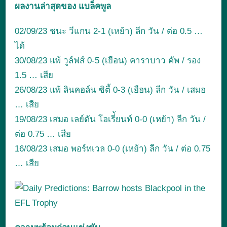
ผลงานล่าสุดของ แบล็คพูล
02/09/23 ชนะ วีแกน 2-1 (เหย้า) ลีก วัน / ต่อ 0.5 …
ได้
30/08/23 แพ้ วูล์ฟส์ 0-5 (เยือน) คาราบาว คัพ / รอง
1.5 … เสีย
26/08/23 แพ้ ลินคอล์น ซิตี้ 0-3 (เยือน) ลีก วัน / เสมอ
… เสีย
19/08/23 เสมอ เลย์ตัน โอเรี่้ยนท์ 0-0 (เหย้า) ลีก วัน /
ต่อ 0.75 … เสีย
16/08/23 เสมอ พอร์ทเวล 0-0 (เหย้า) ลีก วัน / ต่อ 0.75
… เสีย