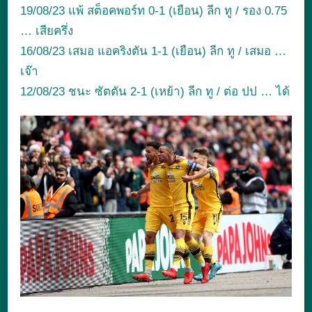
19/08/23 แพ้ สต็อคพอร์ท 0-1 (เยือน) ลีก ทู / รอง 0.75
… เสียครึ่ง
16/08/23 เสมอ แอคริงตัน 1-1 (เยือน) ลีก ทู / เสมอ …
เจ๊า
12/08/23 ชนะ ซัตตัน 2-1 (เหย้า) ลีก ทู / ต่อ ปป … ได้