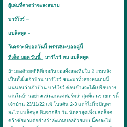
ผู้เล่นที่คาดว่าจะลงสนาม
บาร์โรว์ –
แบล็คพูล –
วิเคราะห์บอลวันนี้ ทรรศนะบอลคู่นี้
ทีเด็ด บอล วันนี้้
บาร์โรว์ พบ แบล็คพูล
ถ้ามองด้วยสถิติที่เจอกันของทั้งสองทีมใน 2 เกมหลัง
เป็นทั้งฝั่งเจ้าบ้าน บาร์โรว์ ชนะมาทั้งสองหนเกมนี้
แน่นอนว่าเจ้าบ้าน บาร์โรว์ ค่อนข้างจะได้เปรียบการ
เล่นในบ้านอย่างแน่นอนแต่ฟอร์มล่าสุดที่เล่นรายการนี้
เจ้าบ้าน 23/11/22 แพ้ โบลตัน 2-3 แต่ก็ไม่ใช่ปัญหา
อะไร แบล็คพูล ทีมจากลีก วัน นัดล่าสุดเพิ่งปลดล็อค
คว้าชัยมาแต่อย่างว่าล่ะเกมบอลถ้วยแบบนี้คงจะไม่