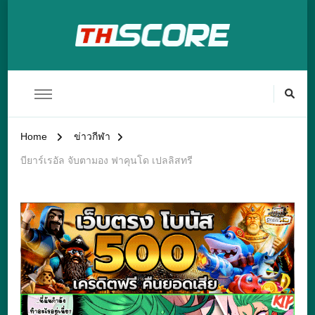
ดูผลบอล Thscore55 อัพเดตผลบอล
ผลบอลสด THSCORE บ้านผลบอล 888 ดูผลบอลล่าสุด ผลบาสสด
thscore mobi เรตบอล
ล่าสุด ดูผลบอล ผลบาส Thscorevip
สรุปผลบอลมื่อคืนทุกลีก
Home
ข่าวกีฬา
บียาร์เรอัล จับตามอง ฟาคุนโด เปลลิสทรี