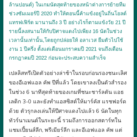
ล้านปอนด์) ในเกมนัดสุดท้ายของหน้าต่างการย้ายทีม
ช่วงซัมเมอร์ปี 2020 ทำให้ตอนนี้ค้าแข้งอยู่ในถิ่นโอลด์
แทรฟเฟิร์ด มานานถึง 3 ปี อย่างไรก็ตามแข้งวัย 21 ปี
รายนี้ลงสนามให้กับปิศาจแดงไปเพียง 16 นัดในช่วง
เวลานั้นเท่านั้น,โดยถูกปล่อยให้ อลาเวส ยืมตัวไปใช้
งาน 1 ปีครึ่ง ตั้งแต่เดือนมกราคมปี 2021 จนถึงเดือน
กรกฎาคมปี 2022 ก่อนจะประสบความสำเร็จ
เปลลิสทรีเปิดตัวอย่างล่าช้าในรอบก่อนรองชนะเลิศ
ของอีเอฟแอล คัพ ปีที่แล้ว โดยเขาลงเป็นตัวสำรอง
ในช่วง 6 นาทีสุดท้ายของเกมที่ชนะชาร์ลตัน แอธ
เลติก 3-0 และยังทำแอสซิสต์ให้มาร์คัส แรชฟอร์ด
ด้วย ตัวรุกลงเล่นให้ปีศาจแดงไปแล้ว 6 นัดในทุก
ทัวร์นาเมนต์ในระยะนี้ รวมถึงการออกสตาร์ทใน
แชมเปี้ยนส์ลีก, พรีเมียร์ลีก และอีเอฟแอล คัพ แต่