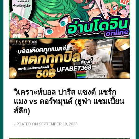
วิเคราะห์บอล ปารีส แซงต์ แชร์ก
แมง vs ดอร์ทมุนด์ (ยูฟ่า แชมเปี้ยน
ส์ลีก)
UPDATED ON
SEPTEMBER 19, 2023