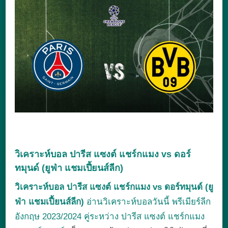
วิเคราะห์บอล ปารีส แซงต์ แชร์กแมง vs ดอร์
ทมุนด์ (ยูฟ่า แชมเปี้ยนส์ลีก)
วิเคราะห์บอล ปารีส แซงต์ แชร์กแมง vs ดอร์ทมุนด์ (ยู
ฟ่า แชมเปี้ยนส์ลีก)
อ่านวิเคราะห์บอลวันนี้ พรีเมียร์ลีก
อังกฤษ 2023/2024 คู่ระหว่าง ปารีส แซงต์ แชร์กแมง