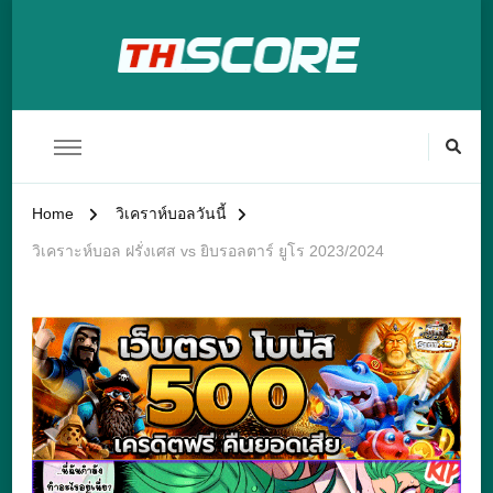
ดูผลบอล Thscore55 อัพเดตผลบอล
ผลบอลสด THSCORE บ้านผลบอล 888 ดูผลบอลล่าสุด ผลบาสสด
thscore mobi เรตบอล
ล่าสุด ดูผลบอล ผลบาส Thscorevip
สรุปผลบอลมื่อคืนทุกลีก
Home
วิเคราห์บอลวันนี้
วิเคราะห์บอล ฝรั่งเศส vs ยิบรอลตาร์ ยูโร 2023/2024