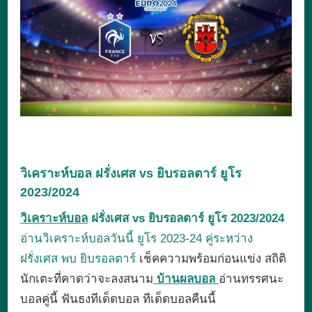
วิเคราะห์บอล ฝรั่งเศส vs ยิบรอลตาร์ ยูโร
2023/2024
วิเคราะห์บอล
ฝรั่งเศส vs ยิบรอลตาร์ ยูโร 2023/2024
อ่านวิเคราะห์บอลวันนี้ ยูโร 2023-24 คู่ระหว่าง
ฝรั่งเศส พบ ยิบรอลตาร์
เช็คความพร้อมก่อนแข่ง สถิติ
นักเตะที่คาดว่าจะลงสนาม
บ้านผลบอล
อ่านทรรศนะ
บอลคู่นี้ ฟันธงทีเด็ดบอล ทีเด็ดบอลคืนนี้