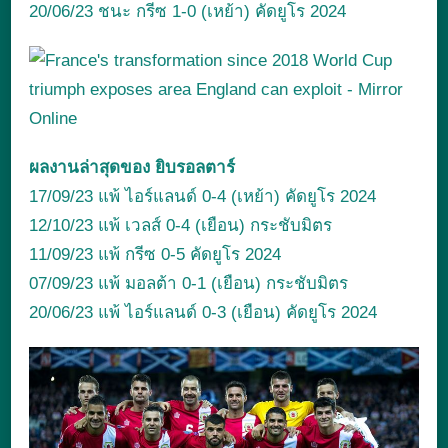
20/06/23 ชนะ กรีซ 1-0 (เหย้า) คัดยูโร 2024
ผลงานล่าสุดของ ยิบรอลตาร์
17/09/23 แพ้ ไอร์แลนด์ 0-4 (เหย้า) คัดยูโร 2024
12/10/23 แพ้ เวลส์ 0-4 (เยือน) กระชับมิตร
11/09/23 แพ้ กรีซ 0-5 คัดยูโร 2024
07/09/23 แพ้ มอลต้า 0-1 (เยือน) กระชับมิตร
20/06/23 แพ้ ไอร์แลนด์ 0-3 (เยือน) คัดยูโร 2024