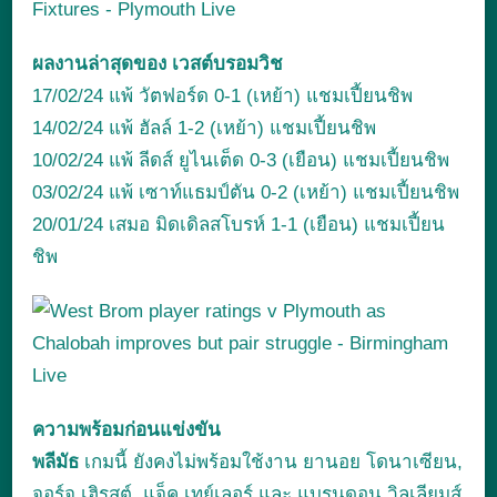
ผลงานล่าสุดของ เวสต์บรอมวิช
17/02/24 แพ้ วัตฟอร์ด 0-1 (เหย้า) แชมเปี้ยนชิพ
14/02/24 แพ้ ฮัลล์ 1-2 (เหย้า) แชมเปี้ยนชิพ
10/02/24 แพ้ ลีดส์ ยูไนเต็ด 0-3 (เยือน) แชมเปี้ยนชิพ
03/02/24 แพ้ เซาท์แธมป์ตัน 0-2 (เหย้า) แชมเปี้ยนชิพ
20/01/24 เสมอ มิดเดิลสโบรห์ 1-1 (เยือน) แชมเปี้ยน
ชิพ
ความพร้อมก่อนแข่งขัน
พลีมัธ
เกมนี้ ยังคงไม่พร้อมใช้งาน ยานอย โดนาเซียน,
จอร์จ เฮิรสต์, แจ็ค เทย์เลอร์ และ แบรนดอน วิลเลียมส์