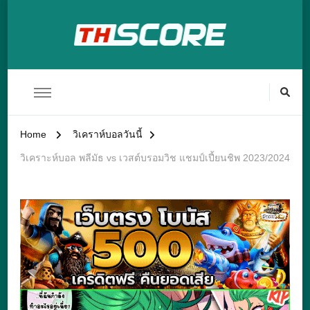
ดูผลบอล Thscore55 อัพเดตผลบอล
ผลบอลสด THSCORE บ้านผลบอล 888 ดูผลบอลล่าสุด ผลบาสสด
thscore mobi เรตบอล
ล่าสุด ดูผลบอล ผลบาส Thscorevip
สรุปผลบอลมื่อคืนทุกลีก
Home
วิเคราห์บอลวันนี้
วิเคราะห์บอล พลีมัธ vs เวสต์บรอมวิช แชมป์เปี้ยนชิพ 2023/2024