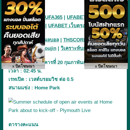
บอลคืนนี้
UFABET
|
UFA365
|
UFABET เข้าสู่ระบบ
|
UFABET เว็บตรง
ผลบอลสด
|
บ้านผลบอล
|
THSCORE
|
ผลบอลล่าสุด
|
Doujin
|
วิเคราะห์บอล
เวลาแข่ง : วันอังคารที่่ 20 กุมภาพันธ์ 2567
x ปิดโฆษณา
x ปิดโฆษณา
เวลา : 02:45 น.
เรทเปิด : เวสต์บรอมวิช ต่อ 0.5
สนามแข่ง : Home Park
ตารางคะแนน