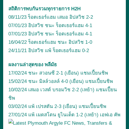
สถิติการพบกันรวมทุกรายการ H2H
08/11/23 ร็อตเธอร์แฮม เสมอ อิปสวิช 2-2
07/01/23 อิปสวิช ชนะ ร็อตเธอร์แฮม 4-1
07/01/23 อิปสวิช ชนะ ร็อตเธอร์แฮม 4-1
16/04/22 ร็อตเธอร์แฮม ชนะ อิปสวิช 1-0
24/11/21 อิปสวิช แพ้ ร็อตเธอร์แฮม 0-2
ผลงานล่าสุดของ พลีมัธ
17/02/24 ชนะ สวอนซี 2-1 (เยือน) แชมเปี้ยนชิพ
15/02/24 ชนะ มิลล์วอลล์ 4-0 (เยือน) แชมเปี้ยนชิพ
10/02/24 เสมอ เวสต์ บรอมวิช 2-2 (เหย้า) แชมเปี้ยน
ชิพ
03/02/24 แพ้ เปรสตัน 2-3 (เยือน) แชมเปี้ยนชิพ
27/01/24 แพ้ เมดสโตน ยูไนเต็ด 1-2 (เหย้า) เอฟเอ คัพ