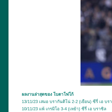
ผลงานล่าสุดของ โบตาโฟโก้
13/11/23 เสมอ บรากันติโน่ 2-2 (เยือน) ซีรี่ เอ บร
10/11/23 แพ้ เกรมิโอ 3-4 (เหย้า) ซีรี่ เอ บราซิล