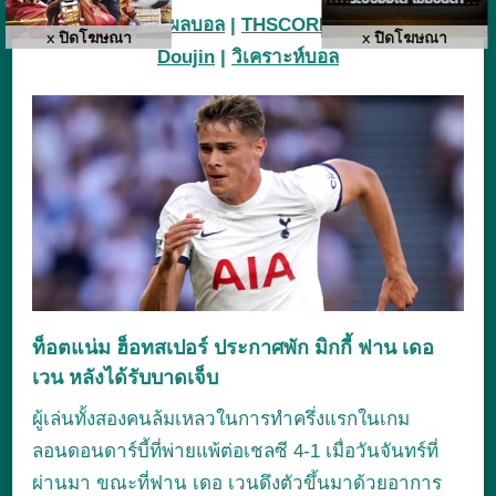
ผลบอลสด
|
บ้านผลบอล
|
THSCORE
|
ผลบอลล่าสุด
|
x ปิดโฆษณา
x ปิดโฆษณา
Doujin
|
วิเคราะห์บอล
ท็อตแน่ม ฮ็อทสเปอร์ ประกาศพัก มิกกี้ ฟาน เดอ
เวน
หลังได้รับบาดเจ็บ
ผู้เล่นทั้งสองคนล้มเหลวในการทำครึ่งแรกในเกม
ลอนดอนดาร์บี้ที่พ่ายแพ้ต่อเชลซี 4-1 เมื่อวันจันทร์ที่
ผ่านมา ขณะที่ฟาน เดอ เวนดึงตัวขึ้นมาด้วยอาการ