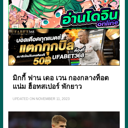
มิกกี้ ฟาน เดอ เวน กองกลางท็อต
แน่ม ฮ็อทสเปอร์ พักยาว
UPDATED ON
NOVEMBER 11, 2023