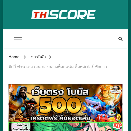
ดูผลบอล Thscore55 อัพเดตผลบอล
ผลบอลสด THSCORE บ้านผลบอล 888 ดูผลบอลล่าสุด ผลบาสสด
thscore mobi เรตบอล
ล่าสุด ดูผลบอล ผลบาส Thscorevip
สรุปผลบอลมื่อคืนทุกลีก
Home
ข่าวกีฬา
มิกกี้ ฟาน เดอ เวน กองกลางท็อตแน่ม ฮ็อทสเปอร์ พักยาว