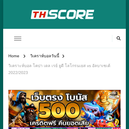
ดูผลบอล Thscore55 อัพเดตผลบอล
ผลบอลสด THSCORE บ้านผลบอล 888 ดูผลบอลล่าสุด ผลบาสสด
thscore mobi เรตบอล
ล่าสุด ดูผลบอล ผลบาส Thscorevip
สรุปผลบอลมื่อคืนทุกลีก
Home
วิเคราห์บอลวันนี้
วิเคราะห์บอล โคปา เดล เรย์ ยูดี โลโกรนเยส vs อัลบาเซเต้
2022/2023