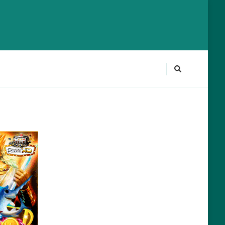
p สรุปผลบอลมื่อคืนทุกลีก