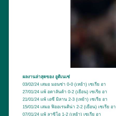
ผลงานล่าสุดของ อูดิเนเซ่
03/02/24 เสมอ มอนซ่า 0-0 (เหย้า) เซเรีย อา
27/01/24 แพ้ อตาลันต้า 0-2 (เยือน) เซเรีย อา
21/01/24 แพ้ เอซี มิลาน 2-3 (เหย้า) เซเรีย อา
15/01/24 เสมอ ฟิออเรนติน่า 2-2 (เยือน) เซเรีย อา
07/01/24 แพ้ ลาซิโอ 1-2 (เหย้า) เซเรีย อา