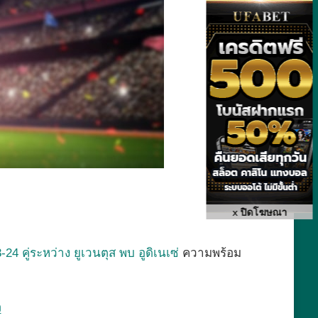
x ปิดโฆษณา
-24 คู่ระหว่าง ยูเวนตุส พบ อูดิเนเซ่
ความพร้อม
ง