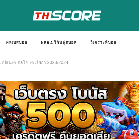
บอลล่าสุด ดูผลบอล ผลบาส Thscorevi
สสด thscore mobi เรตบอล
ผลเบสบอล
ผลอเมริกันฟุตบอล
วิเคราะห์บอล
 อูดิเนเซ่ กัลโช่ เซเรียอา 2023/2024