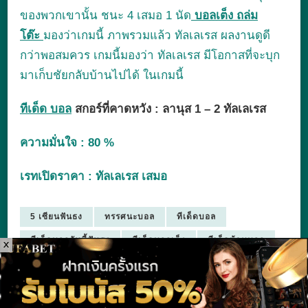
ของพวกเขานั้น ชนะ 4 เสมอ 1
นัด
บอลเต็ง ถล่ม
โต๊ะ
มองว่าเกมนี้ ภาพรวมแล้ว ทัลเลเรส ผลงานดูดี
กว่าพอสมควร เกมนี้มองว่า ทัลเลเรส มีโอกาสที่จะบุก
มาเก็บชัยกลับบ้านไปได้ ในเกมนี้
ทีเด็ด บอล
สกอร์ที่คาดหวัง : ลานุส
1
– 2 ทัลเลเรส
ความมั่นใจ : 80 %
เรทเปิดราคา : ทัลเลเรส เสมอ
5 เซียนฟันธง
ทรรศนะบอล
ทีเด็ดบอล
ทีเด็ดบอลวันนี้ฟันธง
ทีเด็ดบอลเต็ง
ทีเด็ดบ้านบอล
X
ทีเด็ดฟุตบอล
ทีเด็ดล้มโต๊ะ
วิเคราะห์บอลคืนนี้
เซียนสเต็ป