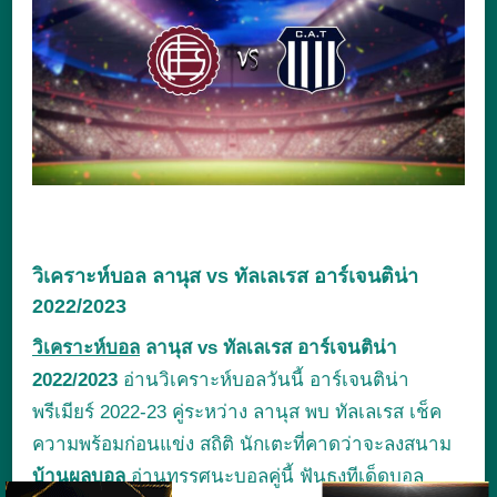
วิเคราะห์บอล ลานุส vs ทัลเลเรส อาร์เจนติน่า
2022/2023
วิเคราะห์บอล
ลานุส vs ทัลเลเรส อาร์เจนติน่า
2022/2023
อ่านวิเคราะห์บอลวันนี้ อาร์เจนติน่า
พรีเมียร์ 2022-23 คู่ระหว่าง ลานุส พบ ทัลเลเรส เช็ค
ความพร้อมก่อนแข่ง สถิติ นักเตะที่คาดว่าจะลงสนาม
บ้านผลบอล
อ่านทรรศนะบอลคู่นี้ ฟันธงทีเด็ดบอล