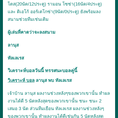
โตส(20นัด/12ประตู) รามอน โซซ่า(16นัด/4ประตู)
และ ดิเอโก้ ออร์เตโกซ่า(9นัด/0ประตู) ยังพร้อมลง
สนามช่วยทีมเช่นเดิม
ผู้เล่นที่คาดว่าจะลงสนาม
ลานุส
ทัลเลเรส
วิเคราะห์บอลวันนี้ ทรรศนะบอลคู่นี้
วิเคราะห์ บอล
ลานุส พบ ทัลเลเรส
เจ้าบ้าน ลานุส ผลงานช่วงหลังๆของพวกเขานั้น ทำผล
งานได้ดี 5 นัดหลังสุดของพวกเขานั้น ชนะ ชนะ 2
เสมอ 3
นัด
ส่วนทีมเยือน ทัลเลเรส
ผลงานช่วงหลังๆ
ของพวกเขานั้น ทำผลงานได้ดีเช่นกัน 5 นัดหลังสุด