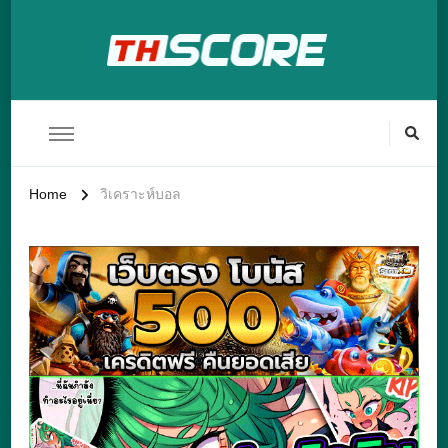
ดูผลบอล Thscore55 อัพเดตผลบอล
ผลบอลสด THSCORE บ้านผลบอล 888 ดูผลบอลล่าสุด ผลบาสสด
thscore mobi เรตบอล
ล่าสุด ดูผลบอล ผลบาส Thscorevip
สรุปผลบอลมื่อคืนทุกลีก
Home
วิเคราะห์บอล