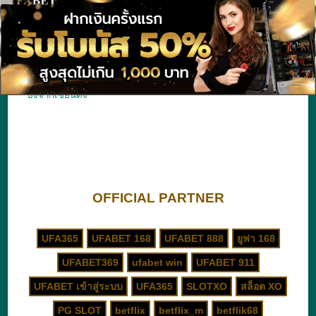
ทีเด็ดบอลเต็ง
ทีเด็ดบอลสเต็ป ทีเด็ดบอลชุด ทรรศนะบอลวันนี้
ทรรศนะบอลคืนนี้ ทีเด็ดฟุตบอล
ทีเด็ดบ้านบอล
ทีเด็ดบอลเต็ง vip
วิเคราะห์บอลล้มโต๊ะ
วิเคราะห์บอลวันนี้
วิเคราะห์บอล555 สปอร์ต
พลู ทีเด็ดบอลวันนี้ 3 คู่ 4 คู่ 5 คู่
ทีเด็ดบอลเต็ง 1 ตัว
zeanstep ฟัน
ธงจากเซียนดัง
OFFICIAL PARTNER
UFA365
UFABET 168
UFABET 888
ยูฟา 168
UFABET369
ufabet win
UFABET 911
UFABET เข้าสู่ระบบ
UFA365
SLOTXO
สล็อต XO
PG SLOT
betflix
betflix_m
betflik68