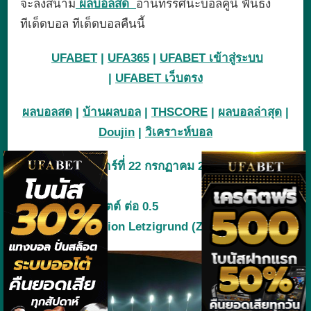
จะลงสนาม
ผลบอลสด
อ่านทรรศนะบอลคู่นี้ ฟันธง
ทีเด็ดบอล ทีเด็ดบอลคืนนี้
UFABET
|
UFA365
|
UFABET เข้าสู่ระบบ
|
UFABET เว็บตรง
ผลบอลสด
|
บ้านผลบอล
|
THSCORE
|
ผลบอลล่าสุด
|
Doujin
|
วิเคราะห์บอล
เวลาแข่ง : วันเสาร์ที่่ 22 กรกฏาคม 2566
เวลา : 22:59 น.
เรทเปิด : เซอร์เวตต์ ต่อ 0.5
สนามแข่ง : Stadion Letzigrund (Zürich)