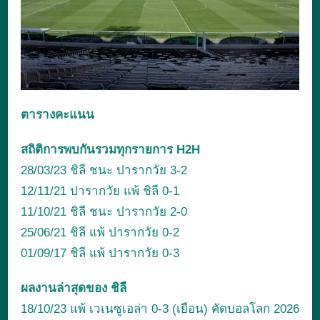
ตารางคะแนน
สถิติการพบกันรวมทุกรายการ H2H
28/03/23 ชิลี ชนะ ปารากวัย 3-2
12/11/21 ปารากวัย แพ้ ชิลี 0-1
11/10/21 ชิลี ชนะ ปารากวัย 2-0
25/06/21 ชิลี แพ้ ปารากวัย 0-2
01/09/17 ชิลี แพ้ ปารากวัย 0-3
ผลงานล่าสุดของ ชิลี
18/10/23 แพ้ เวเนซูเอล่า 0-3 (เยือน) คัดบอลโลก 2026