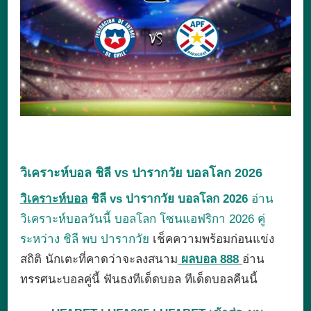
วิเคราะห์บอล ชิลี vs ปารากวัย บอลโลก 2026
วิเคราะห์บอล
ชิลี vs ปารากวัย บอลโลก 2026
อ่าน
วิเคราะห์บอลวันนี้ บอลโลก โซนแอฟริกา 2026 คู่
ระหว่าง ชิลี พบ ปารากวัย
เช็คความพร้อมก่อนแข่ง
สถิติ นักเตะที่คาดว่าจะลงสนาม
ผลบอล 888
อ่าน
ทรรศนะบอลคู่นี้ ฟันธงทีเด็ดบอล ทีเด็ดบอลคืนนี้