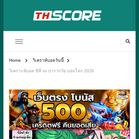
ดูผลบอล Thscore55 อัพเดตผลบอล
ผลบอลสด THSCORE บ้านผลบอล 888 ดูผลบอลล่าสุด ผลบาสสด
thscore mobi เรตบอล
ล่าสุด ดูผลบอล ผลบาส Thscorevip
สรุปผลบอลมื่อคืนทุกลีก
Home
วิเคราห์บอลวันนี้
วิเคราะห์บอล ชิลี vs ปารากวัย บอลโลก 2026