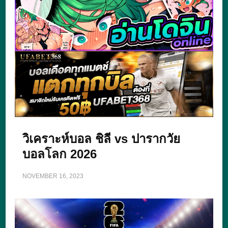
วิเคราะห์บอล ชิลี vs ปารากวัย
บอลโลก 2026
NOVEMBER 16, 2023