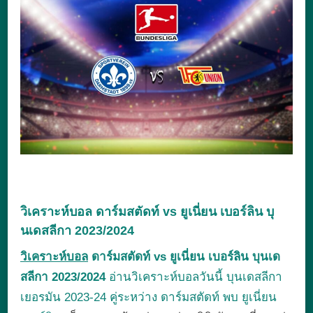
วิเคราะห์บอล ดาร์มสตัดท์ vs ยูเนี่ยน เบอร์ลิน บุ
นเดสลีกา 2023/2024
วิเคราะห์บอล
ดาร์มสตัดท์ vs ยูเนี่ยน เบอร์ลิน บุนเด
สลีกา 2023/2024
อ่านวิเคราะห์บอลวันนี้ บุนเดสลีกา
เยอรมัน 2023-24 คู่ระหว่าง ดาร์มสตัดท์ พบ ยูเนี่ยน