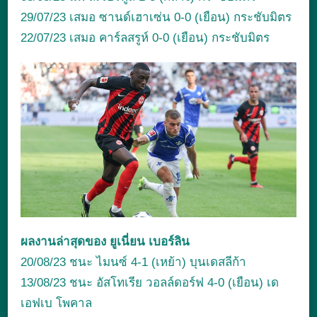
29/07/23 เสมอ ซานด์เฮาเซ่น 0-0 (เยือน) กระชับมิตร
22/07/23 เสมอ คาร์ลสรูห์ 0-0 (เยือน) กระชับมิตร
ผลงานล่าสุดของ ยูเนี่ยน เบอร์ลิน
20/08/23 ชนะ ไมนซ์ 4-1 (เหย้า) บุนเดสลีก้า
13/08/23 ชนะ อัสโทเรีย วอลล์ดอร์ฟ 4-0 (เยือน) เด
เอฟเบ โพคาล