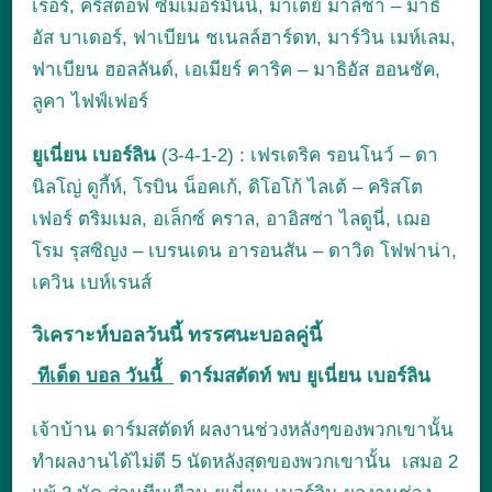
เรอร์, คริสตอฟ ซิมเมอร์มันน์, มาเตย์ มาลิช่า – มาธิ
อัส บาเดอร์, ฟาเบียน ชเนลล์ฮาร์ดท, มาร์วิน เมห์เลม,
ฟาเบียน ฮอลลันด์, เอเมียร์ คาริค – มาธิอัส ฮอนชัค,
ลูคา ไฟฟ์เฟอร์
ยูเนี่ยน เบอร์ลิน
(3-4-1-2) : เฟรเดริค รอนโนว์ – ดา
นิลโญ่ ดูกี้ห์, โรบิน น็อคเก้, ดิโอโก้ ไลเต้ – คริสโต
เฟอร์ ตริมเมล, อเล็กซ์ คราล, อาอิสซ่า ไลดูนี่, เฌอ
โรม รุสซิญง – เบรนเดน อารอนสัน – ดาวิด โฟฟาน่า,
เควิน เบห์เรนส์
วิเคราะห์บอลวันนี้ ทรรศนะบอลคู่นี้
ทีเด็ด บอล วันนี้้
ดาร์มสตัดท์ พบ ยูเนี่ยน เบอร์ลิน
เจ้าบ้าน ดาร์มสตัดท์ ผลงานช่วงหลังๆของพวกเขานั้น
ทำผลงานได้ไม่ดี 5 นัดหลังสุดของพวกเขานั้น เสมอ 2