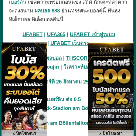
เบอร์ลิน
เช็คความพร้อมก่อนแข่ง สถิติ นักเตะที่คาดว่า
จะลงสนาม
ผลบอล 888
อ่านทรรศนะบอลคู่นี้ ฟันธง
ทีเด็ดบอล ทีเด็ดบอลคืนนี้
UFABET
|
UFA365
|
UFABET เข้าสู่ระบบ
|
UFABET เว็บตรง
ผลบอลสด
|
บ้านผลบอล
|
THSCORE
|
ผลบอลล่าสุด
|
Doujin
|
วิเคราะห์บอล
เวลาแข่ง : วันเสาร์ที่่ 26 สิงหาคม 2566
เวลา : 20:30 น.
เรทเปิด : ยูเนี่ยน เบอร์ลิน ต่อ 0.5
สนามแข่ง : Merck-Stadion am Böllenfalltor
x ปิดโฆษณา
x ปิดโฆษณา