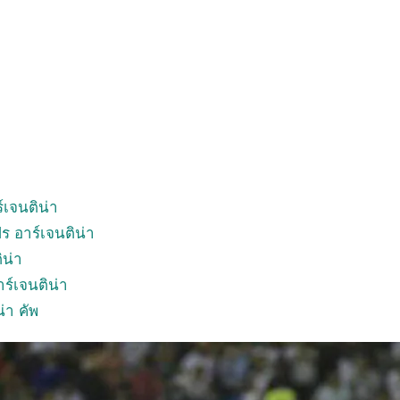
ร์เจนติน่า
ปร อาร์เจนติน่า
ิน่า
าร์เจนติน่า
่า คัพ