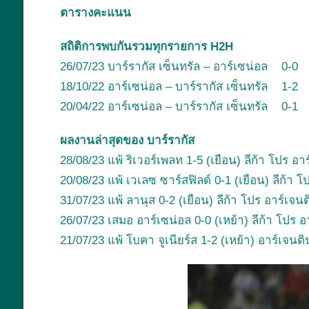
ตารางคะแนน
สถิติการพบกันรวมทุกรายการ H2H
26/07/23 บาร์รากัส เซ็นทรัล – อาร์เซน่อล 0-0
18/10/22 อาร์เซน่อล – บาร์รากัส เซ็นทรัล 1-2
20/04/22 อาร์เซน่อล – บาร์รากัส เซ็นทรัล 0-1
ผลงานล่าสุดของ บาร์รากัส
28/08/23 แพ้ ริเวอร์เพลท 1-5 (เยือน) ลีก้า โปร อา
20/08/23 แพ้ เวเลซ ซาร์สฟิลด์ 0-1 (เยือน) ลีก้า โ
31/07/23 แพ้ ลานุส 0-2 (เยือน) ลีก้า โปร อาร์เจนต
26/07/23 เสมอ อาร์เซน่อล 0-0 (เหย้า) ลีก้า โปร อ
21/07/23 แพ้ โบคา จูเนียร์ส 1-2 (เหย้า) อาร์เจนติน