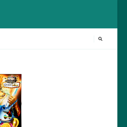
p สรุปผลบอลมื่อคืนทุกลีก