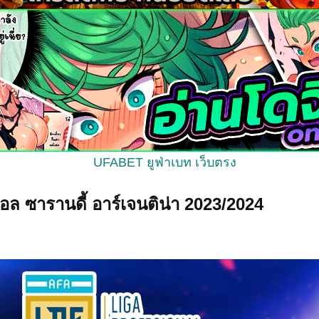
่อล ซารานดี้ อาร์เจนติน่า 2023/2024