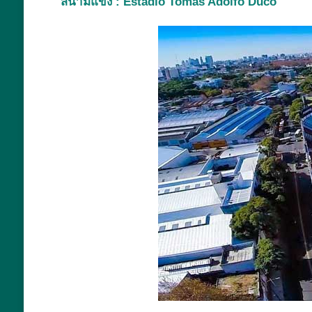
สนามแข่ง : Estadio Tomás Adolfo Ducó