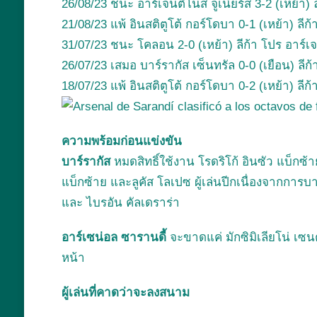
26/08/23 ชนะ อาร์เจนติโนส จูเนียร์ส 3-2 (เหย้า) ล
21/08/23 แพ้ อินสติตูโต้ กอร์โดบา 0-1 (เหย้า) ลีก
31/07/23 ชนะ โคลอน 2-0 (เหย้า) ลีก้า โปร อาร์เจ
26/07/23 เสมอ บาร์รากัส เซ็นทรัล 0-0 (เยือน) ลีก้
18/07/23 แพ้ อินสติตูโต้ กอร์โดบา 0-2 (เหย้า) ลีก
ความพร้อมก่อนแข่งขัน
บาร์รากัส
หมดสิทธิ์ใช้งาน โรดริโก้ อินซัว แบ็กซ้
แบ็กซ้าย และลูคัส โลเปซ ผู้เล่นปีกเนื่องจากการ
และ ไบรอัน คัลเดราร่า
อาร์เซน่อล ซารานดี้
จะขาดแค่ มักซิมิเลียโน่ เซน
หน้า
ผู้เล่นที่คาดว่าจะลงสนาม