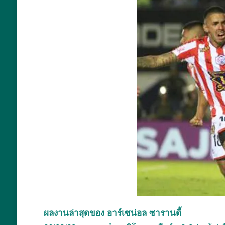
ผลงานล่าสุดของ อาร์เซน่อล ซารานดี้