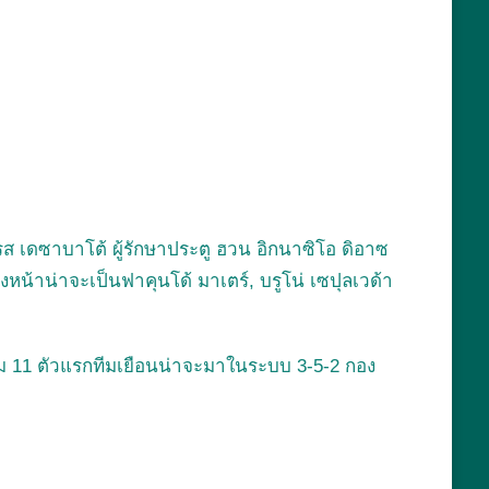
ดรส เดซาบาโต้ ผู้รักษาประตู ฮวน อิกนาซิโอ ดิอาซ
น้าน่าจะเป็นฟาคุนโด้ มาเตร์, บรูโน่ เซปุลเวด้า
ร้อม 11 ตัวแรกทีมเยือนน่าจะมาในระบบ 3-5-2 กอง