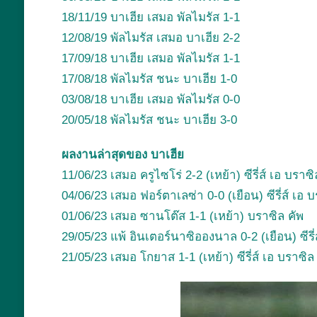
18/11/19 บาเฮีย เสมอ พัลไมรัส 1-1
12/08/19 พัลไมรัส เสมอ บาเฮีย 2-2
17/09/18 บาเฮีย เสมอ พัลไมรัส 1-1
17/08/18 พัลไมรัส ชนะ บาเฮีย 1-0
03/08/18 บาเฮีย เสมอ พัลไมรัส 0-0
20/05/18 พัลไมรัส ชนะ บาเฮีย 3-0
ผลงานล่าสุดของ บาเฮีย
11/06/23 เสมอ ครูไซโร่ 2-2 (เหย้า) ซีรี่ส์ เอ บราซิ
04/06/23 เสมอ ฟอร์ตาเลซ่า 0-0 (เยือน) ซีรี่ส์ เอ 
01/06/23 เสมอ ซานโต๊ส 1-1 (เหย้า) บราซิล คัพ
29/05/23 แพ้ อินเตอร์นาซิอองนาล 0-2 (เยือน) ซีรี่
21/05/23 เสมอ โกยาส 1-1 (เหย้า) ซีรี่ส์ เอ บราซิล