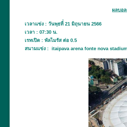
ผลบอล
เวลาแข่ง : วันพุธที่่ 21 มิถุนายน 2566
เวลา : 07:30 น.
เรทเปิด : พัลไมรัส ต่อ 0.5
สนามแข่ง : itaipava arena fonte nova stadiu