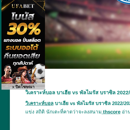
x ปิดโฆษณา
วิเคราะห์บอล บาเฮีย vs พัลไมรัส บราซิล 2022
วิเคราะห์บอล
บาเฮีย vs พัลไมรัส บราซิล 2022/2
แข่ง สถิติ นักเตะที่คาดว่าจะลงสนาม
thscore
อ่าน