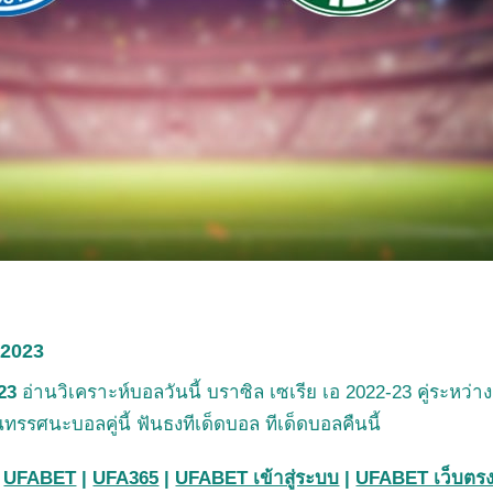
/2023
023
อ่านวิเคราะห์บอลวันนี้ บราซิล เซเรีย เอ 2022-23 คู่ระหว่
ทรรศนะบอลคู่นี้ ฟันธงทีเด็ดบอล ทีเด็ดบอลคืนนี้
UFABET
|
UFA365
|
UFABET เข้าสู่ระบบ
|
UFABET เว็บตร