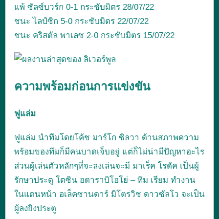
แพ้ ซัลซ์บวร์ก 0-1 กระชับมิตร 28/07/22
ชนะ ไลป์ซิก 5-0 กระชับมิตร 22/07/22
ชนะ คริสตัล พาเลซ 2-0 กระชับมิตร 15/07/22
ความพร้อมก่อนการแข่งขัน
ฟูแล่ม
ฟูแล่ม นำทีมโดยโค้ช มาร์โก ซิลวา ด้านสภาพความ
พร้อมของทีมก็มีคนบาดเจ็บอยู่ แต่ก็ไม่น่ามีปัญหาอะไร
ส่วนผู้เล่นตัวหลักๆที่จะลงเล่นจะมี มาเร็ค โรดัค เป็นผู้
รักษาประตู โตซิน อดาราบิโอโย่ – ทิม เรียม ทำงาน
ในแดนหน้า อเล็คซานดาร์ มิโตรวิช ดาวซัลโว จะเป็น
ผู้ลงยิงประตู