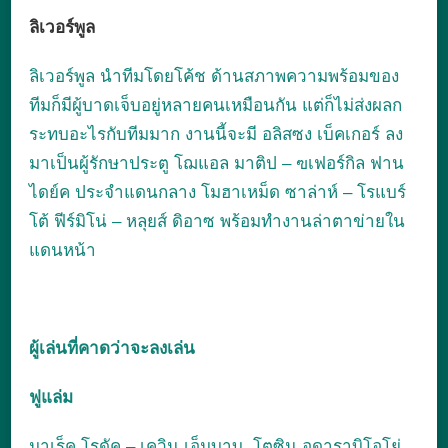
ลิเวอร์พูล
ลิเวอร์พูล นำทีมโดยโค้ช ด้านสภาพความพร้อมของ
ทีมก็มีผู้บาดเจ็บอยู่หลายคนเหมือนกัน แต่ก็ไม่ส่งผลก
ระทบอะไรกับทีมมาก งานนี้จะมี อลิสซง เบ็คเกอร์ ลง
มาเป็นผู้รักษาประตู โฌแอล มาติป – ฃเฟอร์กิล ฟาน
ไดย์ค ประจำแดนกลาง โมฮาเหม็ด ซาล่าห์ – โรแบร์
โต้ ฟีร์มิโน่ – หลุยส์ ดิอาซ พร้อมทำงานล่าตาข่ายใน
แดนหน้า
ผู้เล่นที่คาดว่าจะลงเล่น
ฟูแล่ม
มาเร็ค โรดัค – เควิน เอ็มบาบู, โตซิน อดาราบิโอโย่,