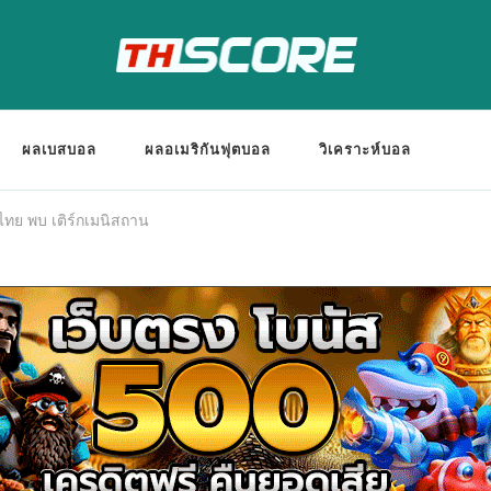
บอลล่าสุด ดูผลบอล ผลบาส Thscorevi
สสด thscore mobi เรตบอล
ผลเบสบอล
ผลอเมริกันฟุตบอล
วิเคราะห์บอล
 ไทย พบ เติร์กเมนิสถาน