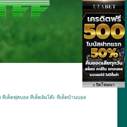
x ปิดโฆษณา
 ทีเด็ดฟุตบอล ทีเด็ดล้มโต๊ะ ทีเด็ดบ้านบอล