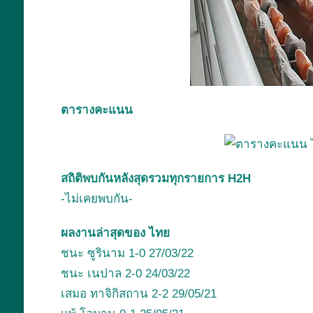
ตารางคะแนน
สถิติพบกันหลังสุดรวมทุกรายการ H2H
-ไม่เคยพบกัน-
ผลงานล่าสุดของ ไทย
ชนะ ซูรินาม 1-0 27/03/22
ชนะ เนปาล 2-0 24/03/22
เสมอ ทาจิกิสถาน 2-2 29/05/21