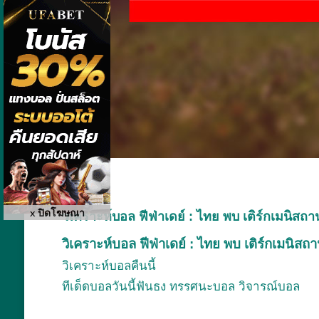
x ปิดโฆษณา
วิเคราะห์บอล ฟีฟ่าเดย์ : ไทย พบ เติร์กเมนิสถา
วิเคราะห์บอล ฟีฟ่าเดย์ : ไทย พบ เติร์กเมนิสถ
วิเคราะห์บอลคืนนี้
ทีเด็ดบอลวันนี้ฟันธง ทรรศนะบอล วิจารณ์บอล