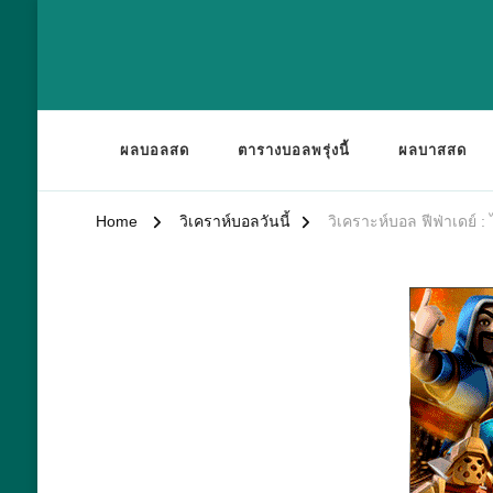
ดูผลบอล Thscore55 อัพเดตผล
ผลบอลสด THSCORE บ้านผลบอล 888 ดูผลบอลล่าสุด ผลบา
ผลบอลสด
ตารางบอลพรุ่งนี้
ผลบาสสด
Home
วิเคราห์บอลวันนี้
วิเคราะห์บอล ฟีฟ่าเดย์ :