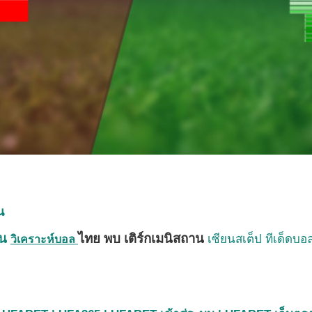
น
าน
ไทย พบ เติร์กเมนิสถาน
เซียนสเต็ป ทีเด็ดบอล
วิเคราะห์บอล