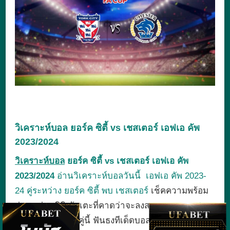
วิเคราะห์บอล ยอร์ค ซิตี้ vs เชสเตอร์ เอฟเอ คัพ
2023/2024
วิเคราะห์บอล
ยอร์ค ซิตี้ vs เชสเตอร์ เอฟเอ คัพ
2023/2024
อ่านวิเคราะห์บอลวันนี้ เอฟเอ คัพ 2023-
24 คู่ระหว่าง ยอร์ค ซิตี้ พบ เชสเตอร์
เช็คความพร้อม
ก่อนแข่ง สถิติ นักเตะที่คาดว่าจะลงสนาม
ผลบอลสด
อ่านทรรศนะบอลคู่นี้ ฟันธงทีเด็ดบอล ทีเด็ดบอลคืนนี้