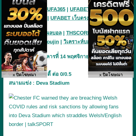
UFABET
|
UFA365
|
UFABET เข้าสู่ระบบ
|
UFABET เว็บตรง
ผลบอลสด
|
บ้านผลบอล
|
THSCORE
|
ผลบอลล่าสุด
|
Doujin
|
วิเคราะห์บอล
เวลาแข่ง : วันอังคารที่่ 14 พฤศจิกายน 2566
เวลา : 02:45 น.
เรทเปิด : ยอร์ค ซิตี้ ต่อ 0/0.5
x ปิดโฆษณา
x ปิดโฆษณา
สนามแข่ง : Deva Stadium