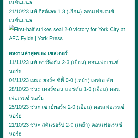
เนชั่นแนล
21/10/23 แพ้ อีสต์เลจ 1-3 (เยือน) คอนเฟอเรนซ์
เนชั่นแนล
ผลงานล่าสุดของ เชสเตอร์
11/11/23 แพ้ ดาร์ลิ่งตัน 2-3 (เยือน) คอนเฟอเรนซ์
นอร์ธ
04/11/23 เสมอ ยอร์ค ซิตี้ 0-0 (เหย้า) เอฟเอ คัพ
28/10/23 ชนะ เคอร์ซอน แอชตัน 1-0 (เยือน) คอน
เฟอเรนซ์ นอร์ธ
25/10/23 ชนะ เซาธ์พอร์ท 2-0 (เยือน) คอนเฟอเรนซ์
นอร์ธ
21/10/23 ชนะ สคันธอร์ป 2-0 (เหย้า) คอนเฟอเรนซ์
นอร์ธ