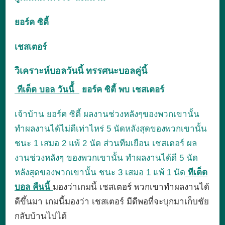
ยอร์ค ซิตี้
เชสเตอร์
วิเคราะห์บอลวันนี้ ทรรศนะบอลคู่นี้
ทีเด็ด บอล วันนี้้
ยอร์ค ซิตี้ พบ เชสเตอร์
เจ้าบ้าน ยอร์ค ซิตี้ ผลงานช่วงหลังๆของพวกเขานั้น
ทำผลงานได้ไม่ดีเท่าไหร่ 5 นัดหลังสุดของพวกเขานั้น
ชนะ 1 เสมอ 2 แพ้ 2
นัด
ส่วนทีมเยือน เชสเตอร์
ผล
งานช่วงหลังๆ ของพวกเขานั้น ทำผลงานได้ดี 5 นัด
หลังสุดของพวกเขานั้น ชนะ 3 เสมอ 1 แพ้ 1
นัด
ทีเด็ด
บอล คืนนี้
มองว่าเกมนี้ เชสเตอร์ พวกเขาทำผลงานได้
ดีขึ้นมา เกมนี้มองว่า เชสเตอร์ มีดีพอที่จะบุกมาเก็บชัย
กลับบ้านไปได้