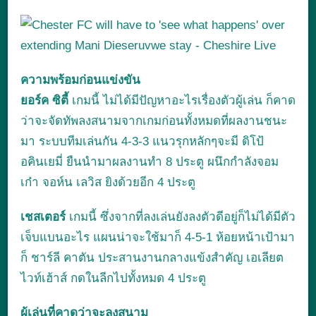
ความพร้อมก่อนแข่งขัน
ยอร์ค ซิตี้
เกมนี้ ไม่ได้มีปัญหาอะไรเรื่องตัวผู้เล่น ก็คาด
ว่าจะจัดทัพลงสนามจากเกมก่อนทั้งหมดที่ผลงานชนะ
มา ระบบทีมเล่นกัน 4-3-3 แนวรุกหลักๆจะมี ดิโป้
อคินเยมี่ ยืนนำมาผลงานทำ 8 ประตู ผนึกกำลังจอม
เก๋า จอห์น เลวิส ยิงด้วยอีก 4 ประตู
เชสเตอร์
เกมนี้ ซึ่งจากที่ลงเล่นยังลงตัวดีอยู่ก็ไม่ได้มีตัว
เจ็บแบนอะไร แผนน่าจะใช้มาก็ 4-5-1 ห้อยหน้าเป้ามา
ก็ ชาร์ลี คาตัน ประสานงานกลางแข้งสำคัญ เอเลียต
ไวท์เฮ้าส์ กดในลีกไปทั้งหมด 4 ประตู
ผู้เล่นที่คาดว่าจะลงสนาม