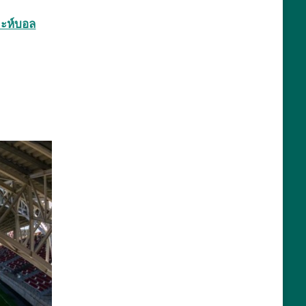
าะห์บอล