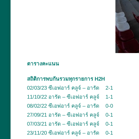
ตารางคะแนน
สถิติการพบกันรวมทุกรายการ H2H
02/03/23 ซีเอฟอาร์ คลูจ์ – อารัด 2-1
11/10/22 อารัด – ซีเอฟอาร์ คลูจ์ 1-1
08/02/22 ซีเอฟอาร์ คลูจ์ – อารัด 0-0
27/09/21 อารัด – ซีเอฟอาร์ คลูจ์ 0-1
07/03/21 อารัด – ซีเอฟอาร์ คลูจ์ 0-1
23/11/20 ซีเอฟอาร์ คลูจ์ – อารัด 0-1