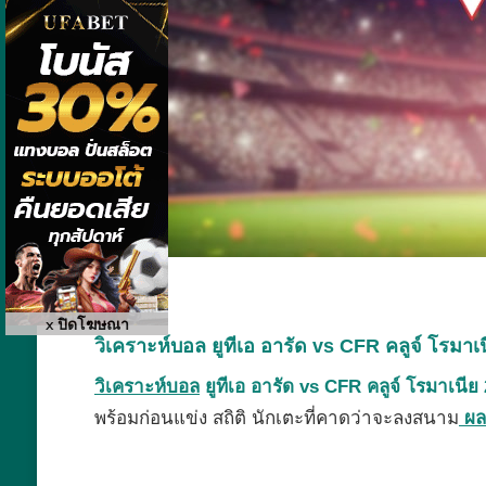
x ปิดโฆษณา
วิเคราะห์บอล ยูทีเอ อารัด vs CFR คลูจ์ โรมา
วิเคราะห์บอล
ยูทีเอ อารัด vs CFR คลูจ์ โรมาเนี
พร้อมก่อนแข่ง สถิติ นักเตะที่คาดว่าจะลงสนาม
ผล