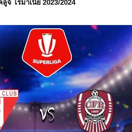
คลูจ์ โรมาเนีย 2023/2024