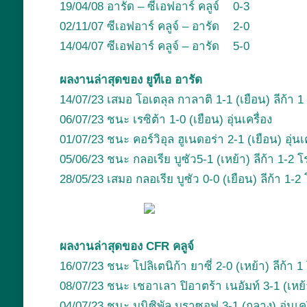
19/04/08 อารัด – ซีเอฟอาร์ คลูจ์ 0-3
02/11/07 ซีเอฟอาร์ คลูจ์ – อารัด 2-0
14/04/07 ซีเอฟอาร์ คลูจ์ – อารัด 5-0
ผลงานล่าสุดของ ยูทีเอ อารัด
14/07/23 เสมอ โอเตลุล กาลาติ 1-1 (เยือน) ลีก้า 1
06/07/23 ชนะ เรซิต้า 1-0 (เยือน) อุ่นเครื่อง
01/07/23 ชนะ คอร์วิอุล ฮูเนดอร่า 2-1 (เยือน) อุ่นเค
05/06/23 ชนะ กลอเรีย บูซัว5-1 (เหย้า) ลีก้า 1-2 
28/05/23 เสมอ กลอเรีย บูซัว 0-0 (เยือน) ลีก้า 1-
ผลงานล่าสุดของ CFR คลูจ์
16/07/23 ชนะ โปลิเตนิก้า ยาซี่ 2-0 (เหย้า) ลีก้า 
08/07/23 ชนะ เชอาเลา ปิอาตร้า เนอัมท์ 3-1 (เหย้า)
04/07/23 ชนะ มูนิซิพัล บราซอฟ 3-1 (กลาง) อุ่นเคร