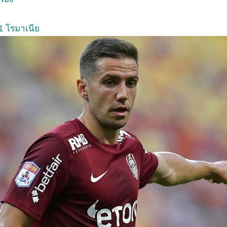
 1 โรมาเนีย