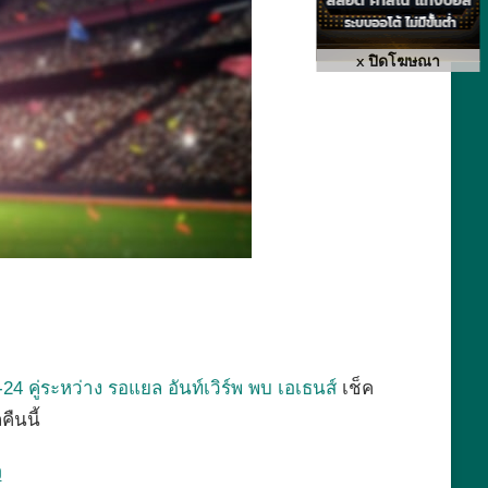
x ปิดโฆษณา
-24 คู่ระหว่าง รอแยล อันท์เวิร์พ พบ เอเธนส์
เช็ค
ืนนี้
ง