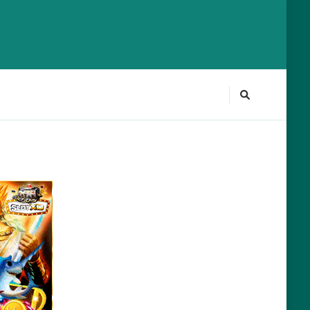
p สรุปผลบอลมื่อคืนทุกลีก