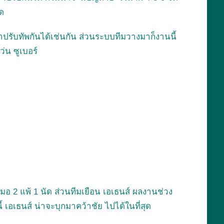
มด
าปรับทัพกันได้เช่นกัน ส่วนระบบทีมวางมาก็งานนี้
่น ซูเบอร์
สมอ 2 แพ้ 1
นัด
ส่วนทีมเยือน เอเธนส์
ผลงานช่วง
้ เอเธนส์ น่าจะบุกมาคว้าชัย ไปได้ในที่สุด