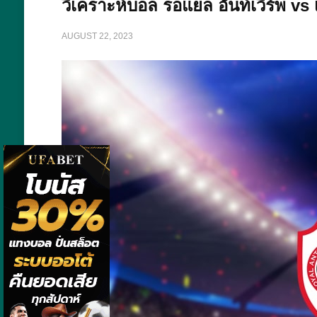
วิเคราะห์บอล รอแยล อันท์เวิร์พ vs
AUGUST 22, 2023