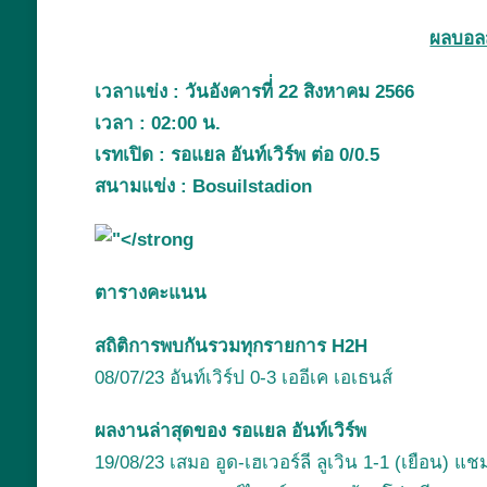
ผลบอล
เวลาแข่ง : วันอังคารที่่ 22 สิงหาคม 2566
เวลา : 02:00 น.
เรทเปิด : รอแยล อันท์เวิร์พ ต่อ 0/0.5
สนามแข่ง : Bosuilstadion
ตารางคะแนน
สถิติการพบกันรวมทุกรายการ H2H
08/07/23 อันท์เวิร์ป 0-3 เออีเค เอเธนส์
ผลงานล่าสุดของ รอแยล อันท์เวิร์พ
19/08/23 เสมอ อูด-เฮเวอร์ลี ลูเวิน 1-1 (เยือน) แชม