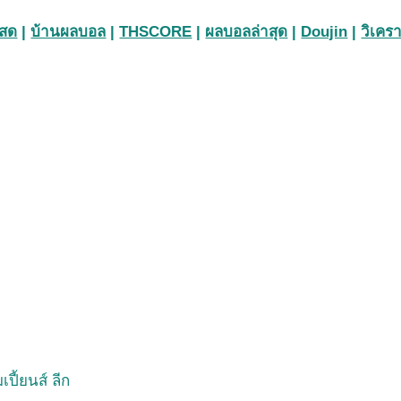
สด
|
บ้านผลบอล
|
THSCORE
|
ผลบอลล่าสุด
|
Doujin
|
วิเคร
เปี้ยนส์ ลีก