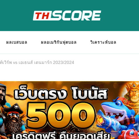
บอลล่าสุด ดูผลบอล ผลบาส Thscorevi
สสด thscore mobi เรตบอล
ผลเบสบอล
ผลอเมริกันฟุตบอล
วิเคราะห์บอล
์เวิร์พ vs เอเธนส์ เดนมาร์ก 2023/2024