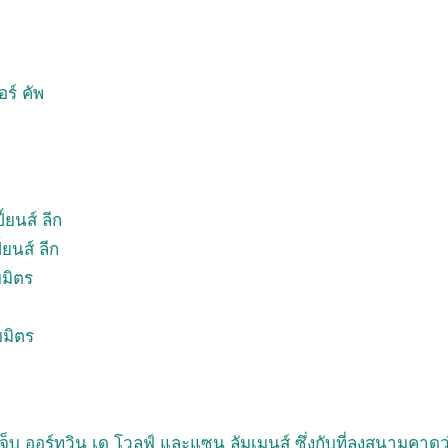
ร์ คัพ
้ยนส์ ลีก
ยนส์ ลีก
บมิตร
บมิตร
ัวเจ็บ ออร์ทวิน เด โวลฟ์ และแซน ลัมเมนส์ ซึ่งกับที่ลงสนามคาด