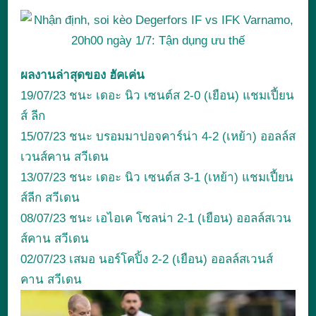
ผลงานล่าสุดของ ฮัคเค่น
19/07/23 ชนะ เดอะ นิว เซนต์ส 2-0 (เยือน) แชมเปี้ยน
ส์ ลีก
15/07/23 ชนะ บรอมมาปอจคาร์น่า 4-2 (เหย้า) ออลล์ส
เวนส์คาน สวีเดน
13/07/23 ชนะ เดอะ นิว เซนต์ส 3-1 (เหย้า) แชมเปี้ยน
ส์ลีก สวีเดน
08/07/23 ชนะ เอไอเค โซลน่า 2-1 (เยือน) ออลล์สเวน
ส์คาน สวีเดน
02/07/23 เสมอ นอร์โคปิ้ง 2-2 (เยือน) ออลล์สเวนส์
คาน สวีเดน