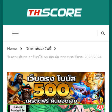
ดูผลบอล Thscore55 อัพเดตผลบอล
ผลบอลสด THSCORE บ้านผลบอล 888 ดูผลบอลล่าสุด ผลบาสสด
thscore mobi เรตบอล
ล่าสุด ดูผลบอล ผลบาส Thscorevip
สรุปผลบอลมื่อคืนทุกลีก
Home
วิเคราห์บอลวันนี้
วิเคราะห์บอล วาร์นาโม่ vs ฮัคเค่น ออลสเวนส์คาน 2023/2024