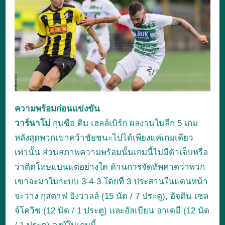
ความพร้อมก่อนแข่งขัน
วาร์นาโม่
กุนซือ คิม เฮลล์เบิร์ก ผลงานในลีก 5 เกม
หลังสุดพวกเขาคว้าชัยชนะไปได้เพียงแค่เกมเดียว
เท่านั้น ส่วนสภาพความพร้อมนั้นเกมนี้ไม่มีตัวเจ็บหรือ
ว่าติดโทษแบนแต่อย่างใด ด้านการจัดทัพคาดว่าพวก
เขาจะมาในระบบ 3-4-3 โดยที่ 3 ประสานในแดนหน้า
จะวาง กุสตาฟ อิงวาลล์ (15 นัด / 7 ประตู), อัจดิน เซล
จ์โควิช (12 นัด / 1 ประตู) และอัลเบียน อาเดมี (12 นัด