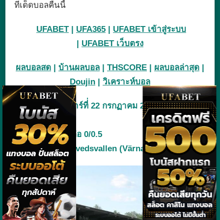
ทีเด็ดบอลคืนนี้
UFABET
|
UFA365
|
UFABET เข้าสู่ระบบ
|
UFABET เว็บตรง
ผลบอลสด
|
บ้านผลบอล
|
THSCORE
|
ผลบอลล่าสุด
|
Doujin
|
วิเคราะห์บอล
เวลาแข่ง : วันเสาร์ที่่ 22 กรกฏาคม 2566
เวลา : 22:30 น.
เรทเปิด : โมลด์ ต่อ 0/0.5
สนามแข่ง : Finnvedsvallen (Värnamo)