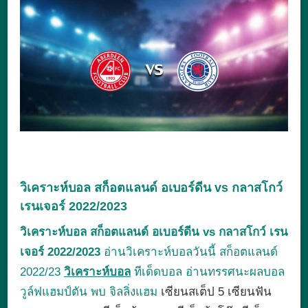
วิเคราะห์บอล สก็อตแลนด์ อเบอร์ดีน vs กลาสโกว์
เรนเจอร์ 2022/2023
วิเคราะห์บอล สก็อตแลนด์ อเบอร์ดีน vs กลาสโกว์ เรน
เจอร์ 2022/2023
อ่านวิเคราะห์บอลวันนี้ สก็อตแลนด์
2022/23
วิเคราะห์บอล
ทีเด็ดบอล อ่านทรรศนะผลบอล
วูล์ฟแฮมป์ตัน พบ จิลลิ่งแฮม
เซียนสเต็ป
5 เซียนฟัน