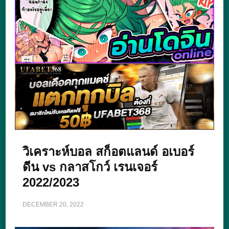
วิเคราะห์บอล สก็อตแลนด์ อเบอร์
ดีน vs กลาสโกว์ เรนเจอร์
2022/2023
DECEMBER 20, 2022