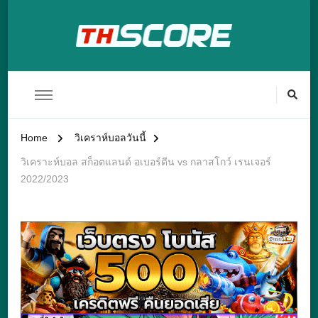
ดูผลบอล Thscore55 อัพเดตผลบอล
ผลบอลสด THSCORE บ้านผลบอล 888 ดูผลบอลล่าสุด ผลบาสสด
thscore mobi เรตบอล
ล่าสุด ดูผลบอล ผลบาส Thscorevip
สรุปผลบอลมื่อคืนทุกลีก
Home
วิเคราห์บอลวันนี้
วิเคราะห์บอล สก็อตแลนด์ อเบอร์ดีน vs กลาสโกว์ เรนเจอร์
2022/2023