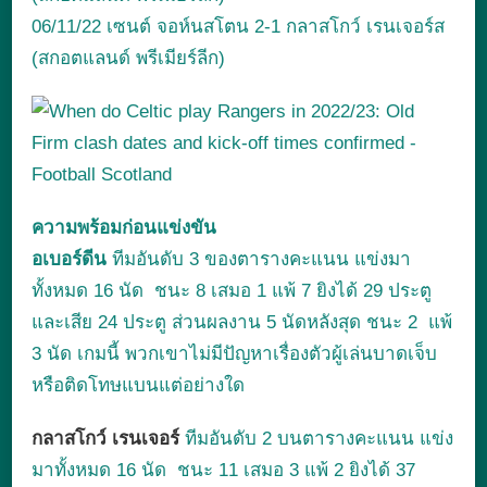
06/11/22 เซนต์ จอห์นสโตน 2-1 กลาสโกว์ เรนเจอร์ส
(สกอตแลนด์ พรีเมียร์ลีก)
ความพร้อมก่อนแข่งขัน
อเบอร์ดีน
ทีมอันดับ 3 ของตารางคะแนน แข่งมา
ทั้งหมด 16 นัด ชนะ 8 เสมอ 1 แพ้ 7 ยิงได้ 29 ประตู
และเสีย 24 ประตู
ส่วนผลงาน 5 นัดหลังสุด ชนะ 2 แพ้
3 นัด เกมนี้ พวกเขาไม่มีปัญหาเรื่องตัวผู้เล่นบาดเจ็บ
หรือติดโทษแบนแต่อย่างใด
กลาสโกว์ เรนเจอร์
ทีมอันดับ 2 บนตารางคะแนน
แข่ง
มาทั้งหมด 16 นัด ชนะ 11 เสมอ 3 แพ้ 2 ยิงได้ 37