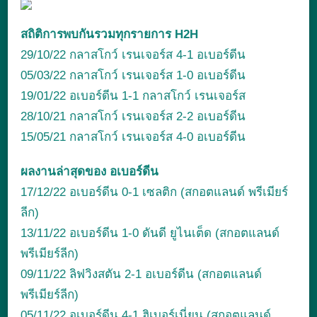
สถิติการพบกันรวมทุกรายการ H2H
29/10/22 กลาสโกว์ เรนเจอร์ส 4-1 อเบอร์ดีน
05/03/22 กลาสโกว์ เรนเจอร์ส 1-0 อเบอร์ดีน
19/01/22 อเบอร์ดีน 1-1 กลาสโกว์ เรนเจอร์ส
28/10/21 กลาสโกว์ เรนเจอร์ส 2-2 อเบอร์ดีน
15/05/21 กลาสโกว์ เรนเจอร์ส 4-0 อเบอร์ดีน
ผลงานล่าสุดของ อเบอร์ดีน
17/12/22 อเบอร์ดีน 0-1 เซลติก (สกอตแลนด์ พรีเมียร์
ลีก)
13/11/22 อเบอร์ดีน 1-0 ดันดี ยูไนเต็ด (สกอตแลนด์
พรีเมียร์ลีก)
09/11/22 ลิฟวิงสตัน 2-1 อเบอร์ดีน (สกอตแลนด์
พรีเมียร์ลีก)
05/11/22 อเบอร์ดีน 4-1 ฮิเบอร์เนี่ยน (สกอตแลนด์