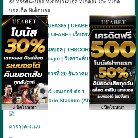
ธง
ทรรศนะ
บอล
ทีเด็ดบ้านบอล
ทีเด็ดล้มโต๊ะ
ทีเด็ด
บอลเต็ด
ทีเด็ดบอล
UFABET
|
UFA365
|
UFABET เข้าสู่ระบบ
|
UFABET เว็บตรง
ผลบอลสด
|
บ้านผลบอล
|
THSCORE
|
ผลบอลล่าสุด
|
Doujin
|
วิเคราะห์บอล
เวลาแข่ง : วันอังคารที่่ 20 ธันวาคม 2565
เวลา : 03:00 น.
เรทเปิด : กลาสโกว์ เรนเจอร์ ต่อ 1
สนามแข่ง : Pittodrie Stadium (Aberdeen)
x ปิดโฆษณา
x ปิดโฆษณา
ตารางคะแนน