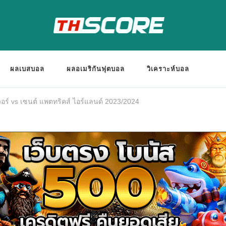
บอลล่าสุด ดูผลบอล ผลบาส Thscorevi
สสด thscore mobi เรตบอล
ผลเบสบอล
ผลอเมริกันฟุตบอล
วิเคราะห์บอล
วอร์ vs เซนต์ แพตทริคส์ ไอร์แลนด์ 2023/2024