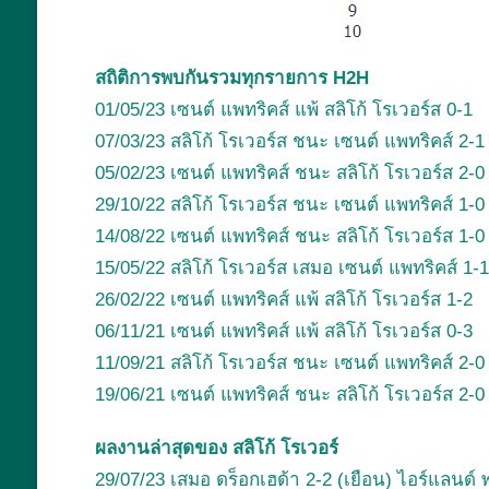
สถิติการพบกันรวมทุกรายการ H2H
01/05/23 เซนต์ แพทริคส์ แพ้ สลิโก้ โรเวอร์ส 0-1
07/03/23 สลิโก้ โรเวอร์ส ชนะ เซนต์ แพทริคส์ 2-1
05/02/23 เซนต์ แพทริคส์ ชนะ สลิโก้ โรเวอร์ส 2-0
29/10/22 สลิโก้ โรเวอร์ส ชนะ เซนต์ แพทริคส์ 1-0
14/08/22 เซนต์ แพทริคส์ ชนะ สลิโก้ โรเวอร์ส 1-0
15/05/22 สลิโก้ โรเวอร์ส เสมอ เซนต์ แพทริคส์ 1-1
26/02/22 เซนต์ แพทริคส์ แพ้ สลิโก้ โรเวอร์ส 1-2
06/11/21 เซนต์ แพทริคส์ แพ้ สลิโก้ โรเวอร์ส 0-3
11/09/21 สลิโก้ โรเวอร์ส ชนะ เซนต์ แพทริคส์ 2-0
19/06/21 เซนต์ แพทริคส์ ชนะ สลิโก้ โรเวอร์ส 2-0
ผลงานล่าสุดของ สลิโก้ โรเวอร์
29/07/23 เสมอ ดร็อกเฮด้า 2-2 (เยือน) ไอร์แลนด์ พร