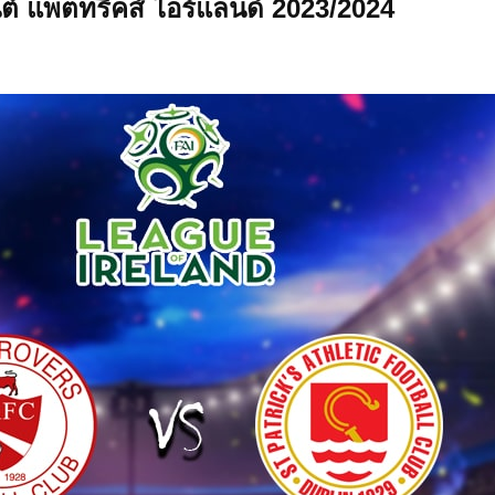
นต์ แพตทริคส์ ไอร์แลนด์ 2023/2024