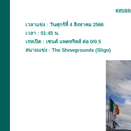
ผลบอล
เวลาแข่ง : วันศุกร์ที่่ 4 สิงหาคม 2566
เวลา : 01:45 น.
เรทเปิด : เซนต์ แพตทริคส์ ต่อ 0/0.5
สนามแข่ง : The Showgrounds (Sligo)