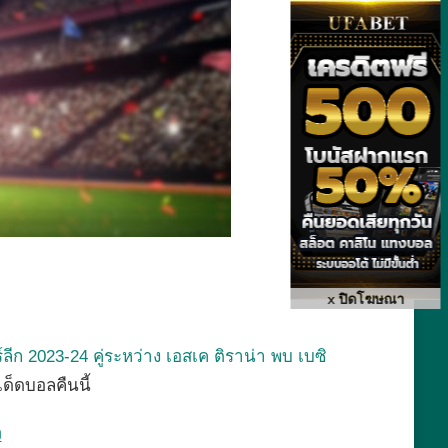
x ปิดโฆษณา
์ลีก 2023-24 คู่ระหว่าง เอสเค ติราน่า พบ เบซิ
เด็ดบอลคืนนี้
ง