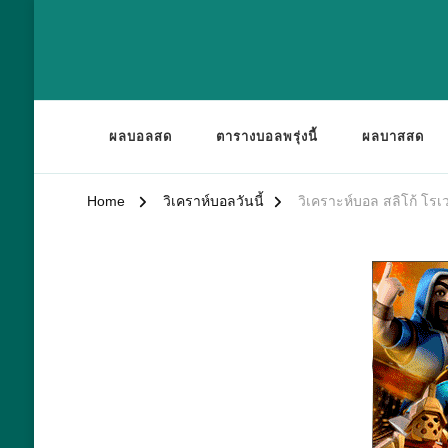
ดูผลบอล Thscore55 อัพเดตผล
ผลบอลสด THSCORE บ้านผลบอล 888 ดูผลบอลล่าสุด ผลบา
ผลบอลสด
ตารางบอลพรุ่งนี้
ผลบาสสด
Home
วิเคราห์บอลวันนี้
วิเคราะห์บอล สลิโก้ โรเ