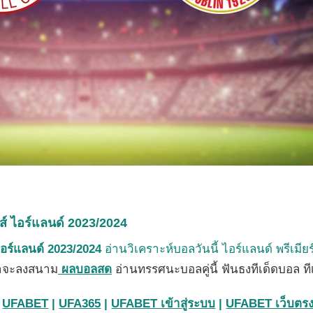
คส์ ไอร์แลนด์ 2023/2024
 ไอร์แลนด์ 2023/2024
อ่านวิเคราะห์บอลวันนี้ ไอร์แลนด์ พรีเมียร
ว่าจะลงสนาม
ผลบอลสด
อ่านทรรศนะบอลคู่นี้ ฟันธงทีเด็ดบอล ที
UFABET
|
UFA365
|
UFABET เข้าสู่ระบบ
|
UFABET เว็บตร