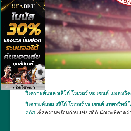
x ปิดโฆษณา
วิเคราะห์บอล สลิโก้ โรเวอร์ vs เซนต์ แพตทริ
วิเคราะห์บอล
สลิโก้ โรเวอร์ vs เซนต์ แพตทริคส์
คตัส
เช็คความพร้อมก่อนแข่ง สถิติ นักเตะที่คาด