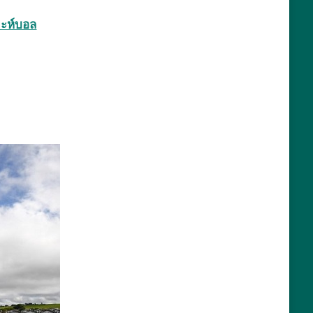
าะห์บอล