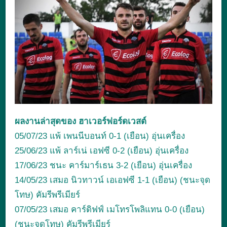
ผลงานล่าสุดของ ฮาเวอร์ฟอร์ดเวสต์
05/07/23 แพ้ เพนนีบอนท์ 0-1 (เยือน) อุ่นเครื่อง
25/06/23 แพ้ ลาร์เน่ เอฟซี 0-2 (เยือน) อุ่นเครื่อง
17/06/23 ชนะ คาร์มาร์เธน 3-2 (เยือน) อุ่นเครื่อง
14/05/23 เสมอ นิวทาวน์ เอเอฟซี 1-1 (เยือน) (ชนะจุด
โทษ) คัมรีพรีเมียร์
07/05/23 เสมอ คาร์ดิฟฟ์ เมโทรโพลิแทน 0-0 (เยือน)
(ชนะจุดโทษ) คัมรีพรีเมียร์