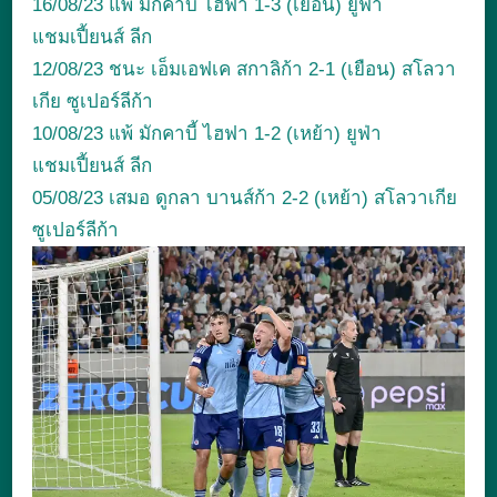
16/08/23 แพ้ มักคาบี้ ไฮฟา 1-3 (เยือน) ยูฟ่า
แชมเปี้ยนส์ ลีก
12/08/23 ชนะ เอ็มเอฟเค สกาลิก้า 2-1 (เยือน) สโลวา
เกีย ซูเปอร์ลีก้า
10/08/23 แพ้ มักคาบี้ ไฮฟา 1-2 (เหย้า) ยูฟ่า
แชมเปี้ยนส์ ลีก
05/08/23 เสมอ ดูกลา บานส์ก้า 2-2 (เหย้า) สโลวาเกีย
ซูเปอร์ลีก้า