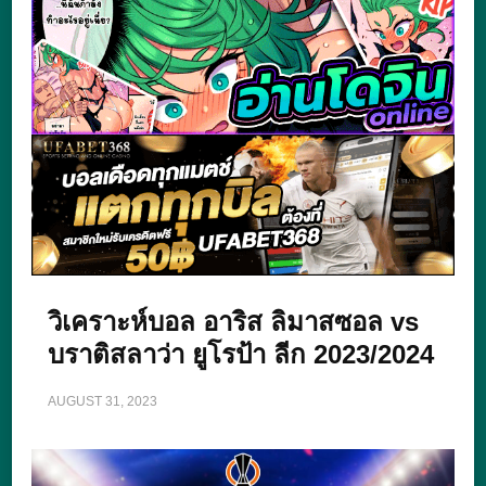
วิเคราะห์บอล อาริส ลิมาสซอล vs
บราติสลาว่า ยูโรป้า ลีก 2023/2024
AUGUST 31, 2023