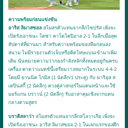
ความพร้อมก่อนแข่งขัน
อาริส ลิมาสซอล
สโมสรตัวแทนจากลีกไซปรัส เพิ่งจะ
เปิดรังเอาชนะ โดซ่า คาโตโคปิอาส 2-1 ในลีกเมื่อสุด
สัปดาห์ที่ผ่านมา สำหรับความพร้อมของทีมก่อนลง
สนาม ไม่มีรายงานตัวเจ็บหรือติดโทษแบนเข้ามาเพิ่ม
เติม นั่นหมายความว่ากองกำลังหลักทั้งหมดอยู่กันครบ
เครื่อง คาดว่าแมตช์นี้เตรียมวางหมากในระบบ 4-4-2
โดยมี ยานนิค โกมิส (1 นัดลีก/1 ประตู) กับ มาริอุส ส
เตปินสกี้ (2 นัดลีก) ควงคู่ล่าสกอร์ในแดนหน้าและใช้
มอร์แกน บราวน์ (2 นัดลีก) รับอาสาคุมเชิงจากแดน
กลางตามสูตร
บราติสลาว่า
สโมสรตัวแทนจากลีกสโลวาเกีย เพิ่งจะ
เปิดรังเอาชนะ อาริส ลิมาสซอล 2-1 ในเลกแรกของศึก