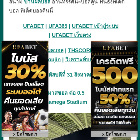
สนาม
บ้านผลบอล
อ่านทรรศนะบอลคู่นี้ ฟันธงทีเด็ด
บอล ทีเด็ดบอลคืนนี้
UFABET
|
UFA365
|
UFABET เข้าสู่ระบบ
|
UFABET เว็บตรง
ผลบอลสด
|
บ้านผลบอล
|
THSCORE
|
ผลบอลล่าสุด
|
Doujin
|
วิเคราะห์บอล
เวลาแข่ง : วันพฤหัสบดีที่่ 31 สิงหาคม 2566
เวลา : 00:00 น.
เรทเปิด : อาริส ลิมาสซอล ต่อ 0.5
สนามแข่ง : Alphamega Stadium
x ปิดโฆษณา
x ปิดโฆษณา