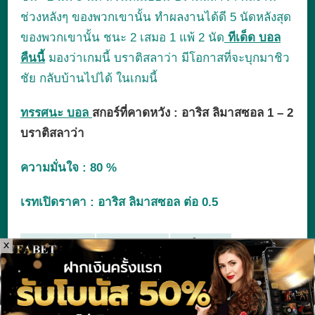
ช่วงหลังๆ ของพวกเขานั้น ทำผลงานได้ดี 5 นัดหลังสุด
ของพวกเขานั้น ชนะ 2 เสมอ 1 แพ้ 2
นัด
ทีเด็ด บอล
คืนนี้
มองว่าเกมนี้ บราติสลาว่า มีโอกาสที่จะบุกมาชิว
ชัย กลับบ้านไปได้ ในเกมนี้
ทรรศนะ บอล
สกอร์ที่คาดหวัง : อาริส ลิมาสซอล 1 – 2
บราติสลาว่า
ความมั่นใจ : 80 %
เรทเปิดราคา : อาริส ลิมาสซอล ต่อ 0.5
5 เซียนฟันธง
ทรรศนะบอล
ทีเด็ดบอล
X
ทีเด็ดบอลวันนี้ฟันธง
ทีเด็ดบอลเต็ง
ทีเด็ดบ้านบอล
ทีเด็ดฟุตบอล
ทีเด็ดล้มโต๊ะ
วิเคราะห์บอลคืนนี้
เซียนสเต็ป