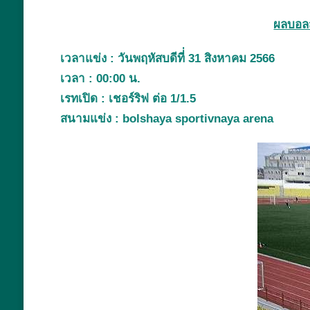
ผลบอล
เวลาแข่ง : วันพฤหัสบดีที่่ 31 สิงหาคม 2566
เวลา : 00:00 น.
เรทเปิด : เชอร์ริฟ ต่อ 1/1.5
สนามแข่ง : bolshaya sportivnaya arena