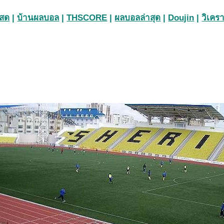
สด
|
บ้านผลบอล
|
THSCORE
|
ผลบอลล่าสุด
|
Doujin
|
วิเคร