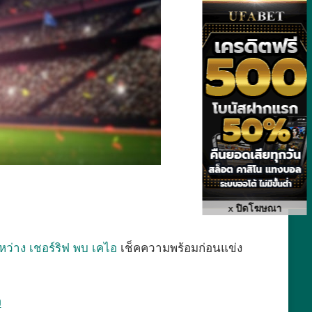
x ปิดโฆษณา
ระหว่าง เชอร์ริฟ พบ เคไอ
เช็คความพร้อมก่อนแข่ง
ง