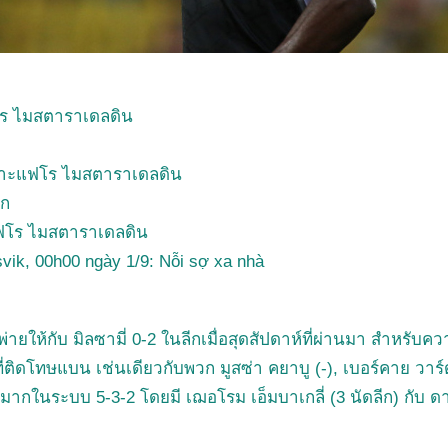
ฟโร ไมสตาราเดลดิน
ู่เกาะแฟโร ไมสตาราเดลดิน
ีก
าะแฟโร ไมสตาราเดลดิน
ายให้กับ มิลซามี่ 0-2 ในลีกเมื่อสุดสัปดาห์ที่ผ่านมา สำหรับ
่ติดโทษแบน เช่นเดียวกับพวก มูสซ่า คยาบู (-), เบอร์คาย วาร์ด
หมากในระบบ 5-3-2 โดยมี เฌอโรม เอ็มบาเกลี่ (3 นัดลีก) กับ ด