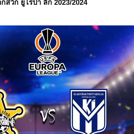
กสวิก ยูโรป้า ลีก 2023/2024