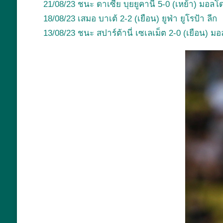
21/08/23 ชนะ ดาเซีย บุยยูคานี่ 5-0 (เหย้า) มอลโดว
18/08/23 เสมอ บาเต้ 2-2 (เยือน) ยูฟ่า ยูโรป้า ลีก
13/08/23 ชนะ สปาร์ต้านี่ เซเลเม็ต 2-0 (เยือน) มอล