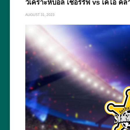
วิเคราะห์บอล เชอร์ริฟ vs เคไอ คลา
AUGUST 31, 2023