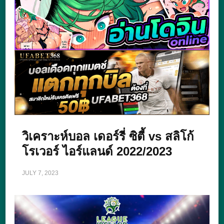
วิเคราะห์บอล เดอร์รี่ ซิตี้ vs สลิโก้
โรเวอร์ ไอร์แลนด์ 2022/2023
JULY 7, 2023