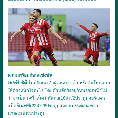
ความพร้อมก่อนแข่งขัน
เดอร์รี่ ซิตี้
ไม่มีปัญหาตัวผู้เล่นบาดเจ็บหรือติดโทษแบน
ให้ต้องหนักใจอะไร โดยตัวหลักยังอยู่กันพร้อมหน้าไม่
ว่าจะเป็น เจมี่ แม็คโกนิเกล(18นัด/2ประตู) จอร์แดน
แม็คอีเนฟฟ์(22นัด/6ประตู) และ แบรนดอน คาวา
นาจ(21นัด/2ประตู)