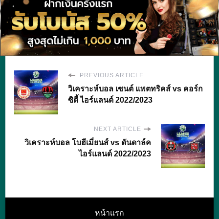
ทีเด็ดฟุตบอล
ทีเด็ดล้มโต๊ะ
วิเคราะห์บอลคืนนี้
เซียนสเต็ป
PREVIOUS ARTICLE
วิเคราะห์บอล เซนต์ แพตทริคส์ vs คอร์ก
ซิตี้ ไอร์แลนด์ 2022/2023
NEXT ARTICLE
วิเคราะห์บอล โบฮีเมี่ยนส์ vs ดันดาล์ค
ไอร์แลนด์ 2022/2023
หน้าแรก