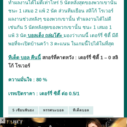
ทำผลงานได้ไม่ดีเท่าไหร่ 5 นัดหลังสุดของพวกเขานั้น
ชนะ 1 เสมอ 2 แพ้ 2
นัด
ส่วนทีมเยือน สลิโก้ โรเวอร์
ผลงานช่วงหลังๆ ของพวกเขานั้น ทำผลงานได้ไม่ดี
เช่นกัน 5 นัดหลังสุดของพวกเขานั้น ชนะ 1 เสมอ 1
แพ้ 3
นัด
บอลเต็ง ถล่มโต๊ะ
มองว่าเกมนี้ เดอร์รี่ ซิตี้ มีดี
พอที่จะเปิดบ้านคว้า 3 คะแนน ในเกมนี้ไปได้ในที่สุด
ทีเด็ด บอล คืนนี้
สกอร์ที่คาดหวัง : เดอร์รี่ ซิตี้ 1
– 0 สลิ
โก้ โรเวอร์
ความมั่นใจ : 80 %
เรทเปิดราคา : เดอร์รี่ ซิตี้ ต่อ 0.5/1
5 เซียนฟันธง
ทรรศนะบอล
ทีเด็ดบอล
X
ทีเด็ดบอลวันนี้ฟันธง
ทีเด็ดบอลเต็ง
ทีเด็ดบ้านบอล