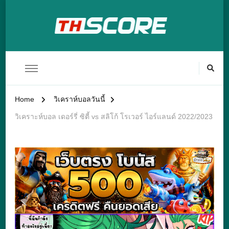
ดูผลบอล Thscore55 อัพเดตผลบอล
ผลบอลสด THSCORE บ้านผลบอล 888 ดูผลบอลล่าสุด ผลบาสสด
thscore mobi เรตบอล
ล่าสุด ดูผลบอล ผลบาส Thscorevip
สรุปผลบอลมื่อคืนทุกลีก
Home
วิเคราห์บอลวันนี้
วิเคราะห์บอล เดอร์รี่ ซิตี้ vs สลิโก้ โรเวอร์ ไอร์แลนด์ 2022/2023