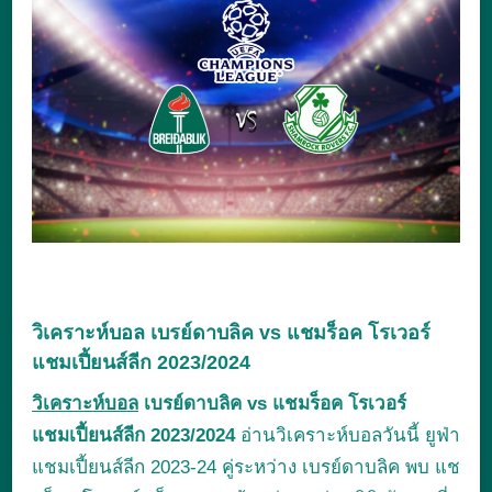
วิเคราะห์บอล เบรย์ดาบลิค vs แชมร็อค โรเวอร์
แชมเปี้ยนส์ลีก 2023/2024
วิเคราะห์บอล
เบรย์ดาบลิค vs แชมร็อค โรเวอร์
แชมเปี้ยนส์ลีก 2023/2024
อ่านวิเคราะห์บอลวันนี้ ยูฟ่า
แชมเปี้ยนส์ลีก 2023-24 คู่ระหว่าง เบรย์ดาบลิค พบ แช