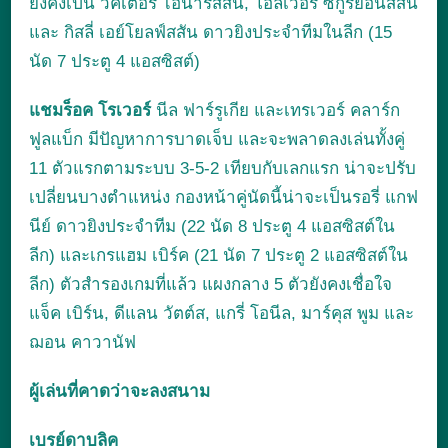
ยังคงเป็น วิคเตอร์ ไอนาร์สสัน, โอลิเวอร์ ซิกูร์ยอนส์สัน
และ กิสลี่ เอย์โยลฟ์สสัน ดาวยิงประจำทีมในลีก (15
นัด 7 ประตู 4 แอสซิสต์)
แชมร็อค โรเวอร์
นีล ฟาร์รูเกีย และเทรเวอร์ คลาร์ก
ฟูลแบ็ก มีปัญหาการบาดเจ็บ และจะพลาดลงเล่นทั้งคู่
11 ตัวแรกตามระบบ 3-5-2 เทียบกับเลกแรก น่าจะปรับ
เปลี่ยนบางตำแหน่ง กองหน้าคู่นัดนี้น่าจะเป็นรอรี่ แกฟ
นีย์ ดาวยิงประจำทีม (22 นัด 8 ประตู 4 แอสซิสต์ใน
ลีก) และเกรแฮม เบิร์ค (21 นัด 7 ประตู 2 แอสซิสต์ใน
ลีก) ตัวสำรองเกมที่แล้ว แผงกลาง 5 ตัวยังคงเชื่อใจ
แจ็ค เบิร์น, ดีแลน วัตต์ส, แกรี่ โอนีล, มาร์คุส พูม และ
ฌอน คาวานัฟ
ผู้เล่นที่คาดว่าจะลงสนาม
เบรย์ดาบลิค