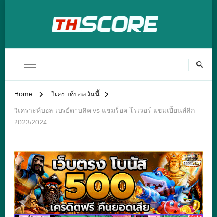
ดูผลบอล Thscore55 อัพเดตผลบอล
ผลบอลสด THSCORE บ้านผลบอล 888 ดูผลบอลล่าสุด ผลบาสสด
thscore mobi เรตบอล
ล่าสุด ดูผลบอล ผลบาส Thscorevip
สรุปผลบอลมื่อคืนทุกลีก
Home
วิเคราห์บอลวันนี้
วิเคราะห์บอล เบรย์ดาบลิค vs แชมร็อค โรเวอร์ แชมเปี้ยนส์ลีก
2023/2024