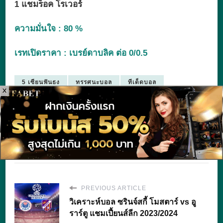
1 แชมร็อค โรเวอร์
ความมั่นใจ : 80 %
เรทเปิดราคา : เบรย์ดาบลิค ต่อ 0/0.5
5 เซียนฟันธง
ทรรศนะบอล
ทีเด็ดบอล
X
ทีเด็ดบอลวันนี้ฟันธง
ทีเด็ดบอลเต็ง
ทีเด็ดบ้านบอล
ทีเด็ดฟุตบอล
ทีเด็ดล้มโต๊ะ
วิเคราะห์บอลคืนนี้
เซียนสเต็ป
PREVIOUS ARTICLE
วิเคราะห์บอล ซรินจ์สกี้ โมสตาร์ vs อู
ราร์ตู แชมเปี้ยนส์ลีก 2023/2024