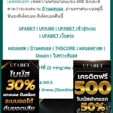
เอล์ฟสบอร์ก
เช็คความพร้อมก่อนแข่ง สถิติ นักเตะที่
คาดว่าจะลงสนาม
บ้านผลบอล
อ่านทรรศนะบอลคู่นี้
ฟันธงทีเด็ดบอล ทีเด็ดบอลคืนนี้
UFABET
|
UFA365
|
UFABET เข้าสู่ระบบ
|
UFABET เว็บตรง
ผลบอลสด
|
บ้านผลบอล
|
THSCORE
|
ผลบอลล่าสุด
|
Doujin
|
วิเคราะห์บอล
เวลาแข่ง : วันเสาร์ที่่ 22 กรกฏาคม 2566
เวลา : 20:00 น.
เรทเปิด : โมลด์ ต่อ 0/0.5
สนามแข่ง : Tele2 Arena (Stockholm)