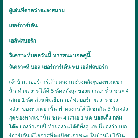
ผู้เล่นที่คาดว่าจะลงสนาม
เยอร์การ์เด้น
เอล์ฟสบอร์ก
วิเคราะห์บอลวันนี้ ทรรศนะบอลคู่นี้
วิเคราะห์ บอล
เยอร์การ์เด้น พบ เอล์ฟสบอร์ก
เจ้าบ้าน เยอร์การ์เด้น ผลงานช่วงหลังๆของพวกเขา
นั้น ทำผลงานได้ดี 5 นัดหลังสุดของพวกเขานั้น ชนะ 4
เสมอ 1
นัด
ส่วนทีมเยือน เอล์ฟสบอร์ก
ผลงานช่วง
หลังๆ ของพวกเขานั้น ทำผลงานได้ดีเช่นกัน 5 นัดหลัง
สุดของพวกเขานั้น ชนะ 4 เสมอ 1
นัด
บอลเต็ง ถล่ม
โต๊ะ
มองว่าเกมนี้ ทำผลงานได้ดีทั้งคู่ เกมนี้มองว่า เยอ
ร์การ์เด้น มีโอกาสที่จะเบียดเอาชนะ ในบ้านไปได้ใน