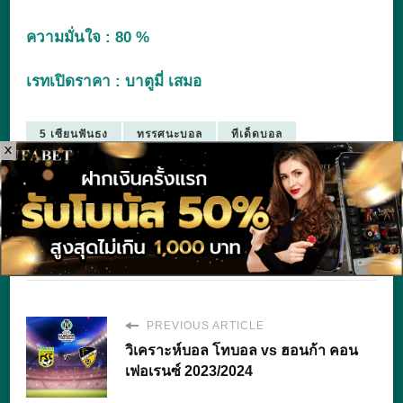
ความมั่นใจ : 80 %
เรทเปิดราคา : บาตูมี่ เสมอ
5 เซียนฟันธง
ทรรศนะบอล
ทีเด็ดบอล
X
ทีเด็ดบอลวันนี้ฟันธง
ทีเด็ดบอลเต็ง
ทีเด็ดบ้านบอล
ทีเด็ดฟุตบอล
ทีเด็ดล้มโต๊ะ
วิเคราะห์บอลคืนนี้
เซียนสเต็ป
PREVIOUS ARTICLE
วิเคราะห์บอล โทบอล vs ฮอนก้า คอน
เฟอเรนซ์ 2023/2024