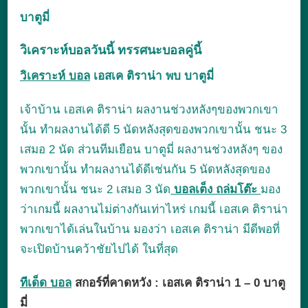
บาตูมี่
วิเคราะห์บอลวันนี้ ทรรศนะบอลคู่นี้
วิเคราะห์ บอล
เอสเค ติราน่า พบ บาตูมี่
เจ้าบ้าน เอสเค ติราน่า ผลงานช่วงหลังๆของพวกเขา
นั้น ทำผลงานได้ดี 5 นัดหลังสุดของพวกเขานั้น ชนะ 3
เสมอ 2
นัด
ส่วนทีมเยือน บาตูมี่
ผลงานช่วงหลังๆ ของ
พวกเขานั้น ทำผลงานได้ดีเช่นกัน 5 นัดหลังสุดของ
พวกเขานั้น ชนะ 2 เสมอ 3
นัด
บอลเต็ง ถล่มโต๊ะ
มอง
ว่าเกมนี้ ผลงานไม่ต่างกันเท่าไหร่ เกมนี้ เอสเค ติราน่า
พวกเขาได้เล่นในบ้าน มองว่า เอสเค ติราน่า มีดีพอที่
จะเปิดบ้านคว้าชัยไปได้ ในที่สุด
ทีเด็ด บอล
สกอร์ที่คาดหวัง : เอสเค ติราน่า 1
– 0 บาตู
มี่