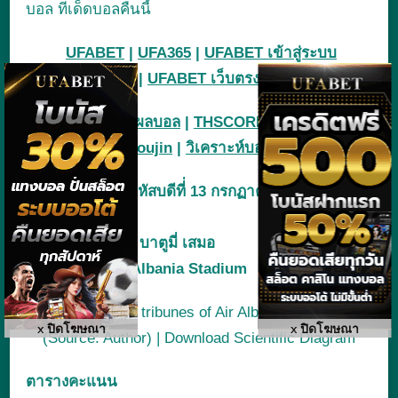
บอล ทีเด็ดบอลคืนนี้
UFABET
|
UFA365
|
UFABET เข้าสู่ระบบ
|
UFABET เว็บตรง
ผลบอลสด
|
บ้านผลบอล
|
THSCORE
|
ผลบอลล่าสุด
|
Doujin
|
วิเคราะห์บอล
เวลาแข่ง : วันพฤหัสบดีที่่ 13 กรกฏาคม 2566
เวลา : 22:00 น.
เรทเปิด : ดินาโม บาตูมี่ เสมอ
สนามแข่ง : Air Albania Stadium
x ปิดโฆษณา
x ปิดโฆษณา
ตารางคะแนน