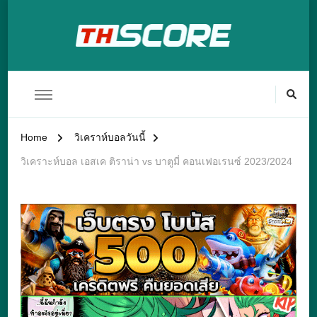
ดูผลบอล Thscore55 อัพเดตผลบอล
ผลบอลสด THSCORE บ้านผลบอล 888 ดูผลบอลล่าสุด ผลบาสสด
thscore mobi เรตบอล
ล่าสุด ดูผลบอล ผลบาส Thscorevip
สรุปผลบอลมื่อคืนทุกลีก
Home
วิเคราห์บอลวันนี้
วิเคราะห์บอล เอสเค ติราน่า vs บาตูมี่ คอนเฟอเรนซ์ 2023/2024